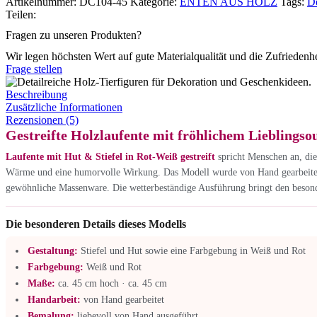
Artikelnummer:
DC104-45
Kategorie:
ENTEN AUS HOLZ
Tags:
D
Teilen:
Fragen zu unseren Produkten?
Wir legen höchsten Wert auf gute Materialqualität und die Zufriedenh
Frage stellen
Beschreibung
Zusätzliche Informationen
Rezensionen (5)
Gestreifte Holzlaufente mit fröhlichem Lieblingsou
Laufente mit Hut & Stiefel in Rot-Weiß gestreift
spricht Menschen an, die
Wärme und eine humorvolle Wirkung. Das Modell wurde von Hand gearbeitet un
gewöhnliche Massenware. Die wetterbeständige Ausführung bringt den besond
Die besonderen Details dieses Modells
Gestaltung:
Stiefel und Hut sowie eine Farbgebung in Weiß und Rot
Farbgebung:
Weiß und Rot
Maße:
ca. 45 cm hoch · ca. 45 cm
Handarbeit:
von Hand gearbeitet
Bemalung:
liebevoll von Hand ausgeführt