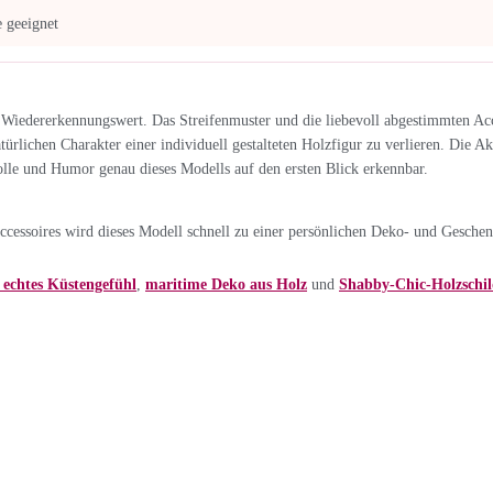
 geeignet
 Wiedererkennungswert. Das Streifenmuster und die liebevoll abgestimmten Acce
türlichen Charakter einer individuell gestalteten Holzfigur zu verlieren. Die 
olle und Humor genau dieses Modells auf den ersten Blick erkennbar.
ssoires wird dieses Modell schnell zu einer persönlichen Deko- und Geschen
echtes Küstengefühl
,
maritime Deko aus Holz
und
Shabby-Chic-Holzschil