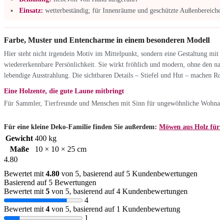
Einsatz:
wetterbeständig; für Innenräume und geschützte Außenbereiche
Farbe, Muster und Entencharme in einem besonderen Modell
Hier steht nicht irgendein Motiv im Mittelpunkt, sondern eine Gestaltung mit
wiedererkennbare Persönlichkeit. Sie wirkt fröhlich und modern, ohne den na
lebendige Ausstrahlung. Die sichtbaren Details – Stiefel und Hut – machen R
Eine Holzente, die gute Laune mitbringt
Für Sammler, Tierfreunde und Menschen mit Sinn für ungewöhnliche Wohnacce
Für eine kleine Deko-Familie finden Sie außerdem:
Möwen aus Holz für 
Gewicht
400 kg
Maße
10 × 10 × 25 cm
4.80
Bewertet mit
4.80
von 5, basierend auf
5
Kundenbewertungen
Basierend auf 5 Bewertungen
Bewertet mit
5
von 5, basierend auf
4
Kundenbewertungen
4
Bewertet mit
4
von 5, basierend auf
1
Kundenbewertung
1