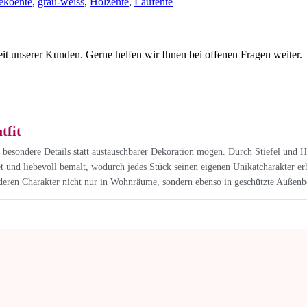
ekoente
,
grau-weiss
,
Holzente
,
Laufente
eit unserer Kunden. Gerne helfen wir Ihnen bei offenen Fragen weiter.
tfit
 besondere Details statt austauschbarer Dekoration mögen. Durch Stiefel und 
d liebevoll bemalt, wodurch jedes Stück seinen eigenen Unikatcharakter erhält
eren Charakter nicht nur in Wohnräume, sondern ebenso in geschützte Außenber