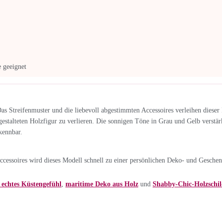
 geeignet
s Streifenmuster und die liebevoll abgestimmten Accessoires verleihen dieser 
gestalteten Holzfigur zu verlieren. Die sonnigen Töne in Grau und Gelb verstär
kennbar.
ssoires wird dieses Modell schnell zu einer persönlichen Deko- und Geschen
echtes Küstengefühl
,
maritime Deko aus Holz
und
Shabby-Chic-Holzschil