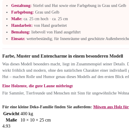
Gestaltung:
Stiefel und Hut sowie eine Farbgebung in Grau und Gelb
Farbgebung:
Grau und Gelb
Maße:
ca. 25 cm hoch · ca. 25 cm
Handarbeit:
von Hand gearbeitet
Bemalung:
liebevoll von Hand ausgeführt
Einsatz:
wetterbeständig; für Innenräume und geschützte Außenbereiche
Farbe, Muster und Entencharme in einem besonderen Modell
Was dieses Modell besonders macht, liegt im Zusammenspiel seiner Details. Da
wirkt fröhlich und modern, ohne den natürlichen Charakter einer individuell 
Hut – machen Rolle und Humor genau dieses Modells auf den ersten Blick er
Eine Holzente, die gute Laune mitbringt
Für Sammler, Tierfreunde und Menschen mit Sinn für ungewöhnliche Wohnacce
Für eine kleine Deko-Familie finden Sie außerdem:
Möwen aus Holz für 
Gewicht
400 kg
Maße
10 × 10 × 25 cm
4.93