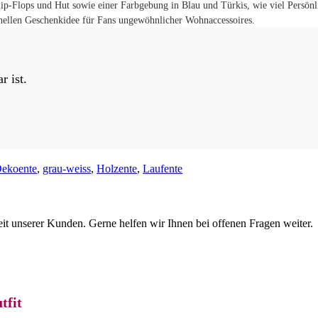
lip-Flops und Hut sowie einer Farbgebung in Blau und Türkis, wie viel Persön
ginellen Geschenkidee für Fans ungewöhnlicher Wohnaccessoires.
r ist.
ekoente
,
grau-weiss
,
Holzente
,
Laufente
eit unserer Kunden. Gerne helfen wir Ihnen bei offenen Fragen weiter.
tfit