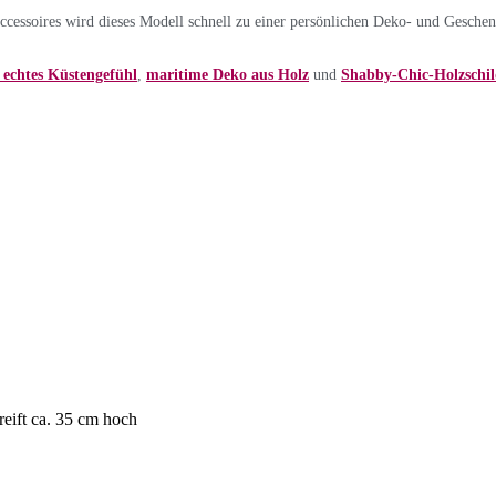
ssoires wird dieses Modell schnell zu einer persönlichen Deko- und Geschen
echtes Küstengefühl
,
maritime Deko aus Holz
und
Shabby-Chic-Holzschil
reift ca. 35 cm hoch