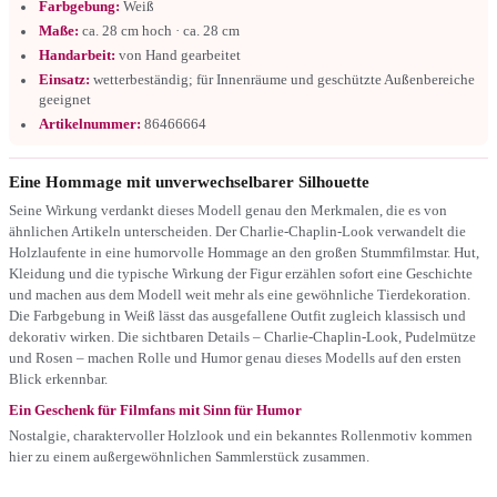
Farbgebung:
Weiß
Maße:
ca. 28 cm hoch · ca. 28 cm
Handarbeit:
von Hand gearbeitet
Einsatz:
wetterbeständig; für Innenräume und geschützte Außenbereiche
geeignet
Artikelnummer:
86466664
Eine Hommage mit unverwechselbarer Silhouette
Seine Wirkung verdankt dieses Modell genau den Merkmalen, die es von
ähnlichen Artikeln unterscheiden. Der Charlie-Chaplin-Look verwandelt die
Holzlaufente in eine humorvolle Hommage an den großen Stummfilmstar. Hut,
Kleidung und die typische Wirkung der Figur erzählen sofort eine Geschichte
und machen aus dem Modell weit mehr als eine gewöhnliche Tierdekoration.
Die Farbgebung in Weiß lässt das ausgefallene Outfit zugleich klassisch und
dekorativ wirken. Die sichtbaren Details – Charlie-Chaplin-Look, Pudelmütze
und Rosen – machen Rolle und Humor genau dieses Modells auf den ersten
Blick erkennbar.
Ein Geschenk für Filmfans mit Sinn für Humor
Nostalgie, charaktervoller Holzlook und ein bekanntes Rollenmotiv kommen
hier zu einem außergewöhnlichen Sammlerstück zusammen.