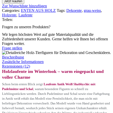
Jetzt kaufen
Zur Wunschliste hinzufügen
Categories:
ENTEN AUS HOLZ
Tags:
Dekoente
,
grau-weiss
,
Holzente
,
Laufente
Teilen:
Fragen zu unseren Produkten?
Wir legen höchsten Wert auf gute Materialqualität und die
Zufriedenheit unserer Kunden. Gerne helfen wir Ihnen bei offenen
Fragen weiter.
Frage stellen
Beschreibung
Zusätzliche Informationen
Rezensionen (12)
Holzlaufente im Winterlook – warm eingepackt und
voller Charme
Schon beim ersten Blick zeigt
Laufente Antik Weiß Shabbychic mit
Pudelmütze und Schal
, warum besondere Figuren so schnell zu
Lieblingsstücken werden. Durch Pudelmütze und Schal sowie eine Farbgebung
in Antik weiß erhält das Modell eine Persönlichkeit, die man nicht mit
beliebiger Dekoration verwechselt. Das Modell wurde von Hand gearbeitet und
liebevoll bemalt, wodurch jedes Stück seinen eigenen Unikatcharakter erhält.
Die kleinen Unterschiede schenken ihm die Wärme, die industriell wirkender