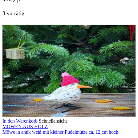
3 vorrätig
In den Warenkorb
Schnellansicht
MÖWEN AUS HOLZ
Möwe in antik weiß mit kleiner Pudelmütze ca. 12 cm hoch.