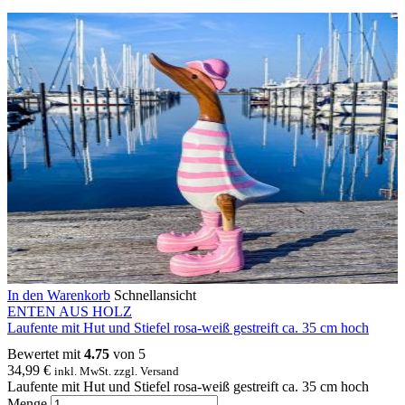
In den Warenkorb
Schnellansicht
ENTEN AUS HOLZ
Laufente mit Hut und Stiefel rosa-weiß gestreift ca. 35 cm hoch
Bewertet mit
4.75
von 5
34,99
€
inkl. MwSt. zzgl. Versand
Laufente mit Hut und Stiefel rosa-weiß gestreift ca. 35 cm hoch
Menge