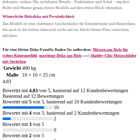
dekorativ wirken. Die sichtbaren Details – Pudelmütze und Schal – machen
Rolle und Humor genau dieses Modells auf den ersten Blick erkennbar.
Winterliche Holzdeko mit Persönlichkeit
Das Modell ist eine charmante Geschenkidee für Entenfreunde und Küstenfans,
die auch in der kalten Jahreszeit nicht auf ein Stück Ostsee-Flair verzichten
möchten.
Für eine kleine Deko-Familie finden Sie außerdem:
Möwen aus Holz für
echtes Küstengefühl
,
maritime Deko aus Holz
und
Shabby-Chic-Holzschilder
mit Sprüchen
Gewicht
400 kg
Maße
10 × 10 × 25 cm
4.83
Bewertet mit
4.83
von 5, basierend auf
12
Kundenbewertungen
Basierend auf 12 Bewertungen
Bewertet mit
5
von 5, basierend auf
10
Kundenbewertungen
10
Bewertet mit
4
von 5, basierend auf
2
Kundenbewertungen
2
Bewertet mit
3
von 5
0
Bewertet mit
2
von 5