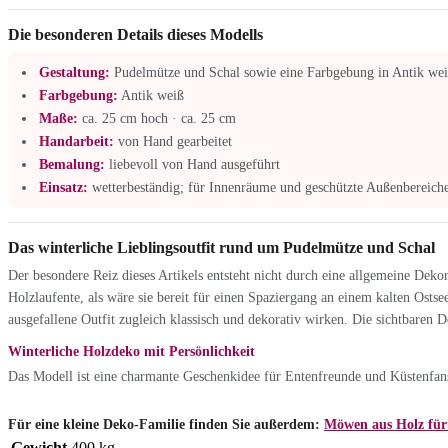
Die besonderen Details dieses Modells
Gestaltung:
Pudelmütze und Schal sowie eine Farbgebung in Antik we
Farbgebung:
Antik weiß
Maße:
ca. 25 cm hoch · ca. 25 cm
Handarbeit:
von Hand gearbeitet
Bemalung:
liebevoll von Hand ausgeführt
Einsatz:
wetterbeständig; für Innenräume und geschützte Außenbereiche
Das winterliche Lieblingsoutfit rund um Pudelmütze und Schal
Der besondere Reiz dieses Artikels entsteht nicht durch eine allgemeine Dek
Holzlaufente, als wäre sie bereit für einen Spaziergang an einem kalten Ostse
ausgefallene Outfit zugleich klassisch und dekorativ wirken. Die sichtbaren
Winterliche Holzdeko mit Persönlichkeit
Das Modell ist eine charmante Geschenkidee für Entenfreunde und Küstenfans, 
Für eine kleine Deko-Familie finden Sie außerdem:
Möwen aus Holz für 
Gewicht
400 kg