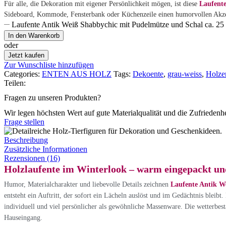
Für alle, die Dekoration mit eigener Persönlichkeit mögen, ist diese
Laufent
Sideboard, Kommode, Fensterbank oder Küchenzeile einen humorvollen Akzen
Laufente Antik Weiß Shabbychic mit Pudelmütze und Schal ca. 2
In den Warenkorb
oder
Jetzt kaufen
Zur Wunschliste hinzufügen
Categories:
ENTEN AUS HOLZ
Tags:
Dekoente
,
grau-weiss
,
Holze
Teilen:
Fragen zu unseren Produkten?
Wir legen höchsten Wert auf gute Materialqualität und die Zufriedenh
Frage stellen
Beschreibung
Zusätzliche Informationen
Rezensionen (16)
Holzlaufente im Winterlook – warm eingepackt un
Humor, Materialcharakter und liebevolle Details zeichnen
Laufente Antik W
entsteht ein Auftritt, der sofort ein Lächeln auslöst und im Gedächtnis blei
individuell und viel persönlicher als gewöhnliche Massenware. Die wetterbes
Hauseingang.