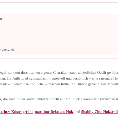
iß
 geeignet
oregel, sondern durch seinen eigenen Charakter. Zum winterlichen Outfit gehör
etag. Ihr Auftritt ist sympathisch, humorvoll und persönlich – eine saisonale Ho
 Details – Pudelmütze und Schal – machen Rolle und Humor genau dieses Modells
die auch in der kalten Jahreszeit nicht auf ein Stück Ostsee-Flair verzichten 
echtes Küstengefühl
,
maritime Deko aus Holz
und
Shabby-Chic-Holzschil