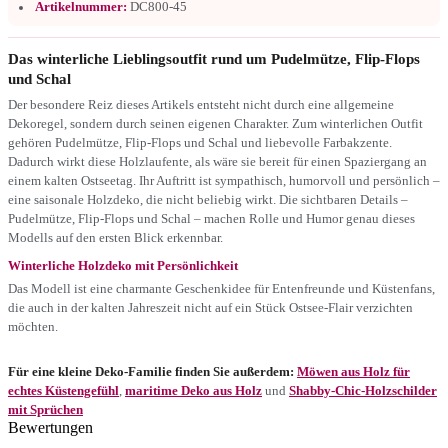
Artikelnummer:
DC800-45
Das winterliche Lieblingsoutfit rund um Pudelmütze, Flip-Flops
und Schal
Der besondere Reiz dieses Artikels entsteht nicht durch eine allgemeine
Dekoregel, sondern durch seinen eigenen Charakter. Zum winterlichen Outfit
gehören Pudelmütze, Flip-Flops und Schal und liebevolle Farbakzente.
Dadurch wirkt diese Holzlaufente, als wäre sie bereit für einen Spaziergang an
einem kalten Ostseetag. Ihr Auftritt ist sympathisch, humorvoll und persönlich –
eine saisonale Holzdeko, die nicht beliebig wirkt. Die sichtbaren Details –
Pudelmütze, Flip-Flops und Schal – machen Rolle und Humor genau dieses
Modells auf den ersten Blick erkennbar.
Winterliche Holzdeko mit Persönlichkeit
Das Modell ist eine charmante Geschenkidee für Entenfreunde und Küstenfans,
die auch in der kalten Jahreszeit nicht auf ein Stück Ostsee-Flair verzichten
möchten.
Für eine kleine Deko-Familie finden Sie außerdem:
Möwen aus Holz für
echtes Küstengefühl
,
maritime Deko aus Holz
und
Shabby-Chic-Holzschilder
mit Sprüchen
Bewertungen