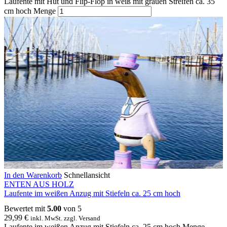
Laufente mit Hut und Flip-Flop in weiß mit grauen Streifen ca. 35
cm hoch Menge
In den Warenkorb
Schnellansicht
ENTEN AUS HOLZ
Laufente im weißen Anzug mit Stiefeln ca. 25 cm hoch
Bewertet mit
5.00
von 5
29,99
€
inkl. MwSt. zzgl. Versand
Laufente im weißen Anzug mit Stiefeln ca. 25 cm hoch Menge