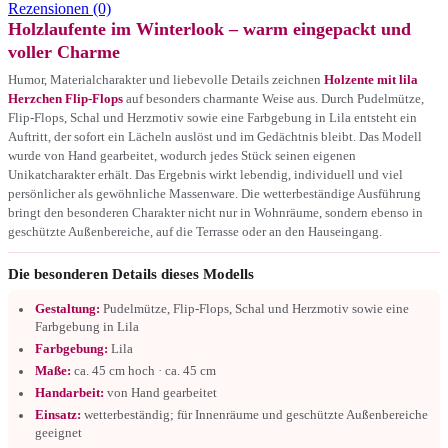
Rezensionen (0)
Holzlaufente im Winterlook – warm eingepackt und
voller Charme
Humor, Materialcharakter und liebevolle Details zeichnen
Holzente mit lila
Herzchen Flip-Flops
auf besonders charmante Weise aus. Durch Pudelmütze,
Flip-Flops, Schal und Herzmotiv sowie eine Farbgebung in Lila entsteht ein
Auftritt, der sofort ein Lächeln auslöst und im Gedächtnis bleibt. Das Modell
wurde von Hand gearbeitet, wodurch jedes Stück seinen eigenen
Unikatcharakter erhält. Das Ergebnis wirkt lebendig, individuell und viel
persönlicher als gewöhnliche Massenware. Die wetterbeständige Ausführung
bringt den besonderen Charakter nicht nur in Wohnräume, sondern ebenso in
geschützte Außenbereiche, auf die Terrasse oder an den Hauseingang.
Die besonderen Details dieses Modells
Gestaltung:
Pudelmütze, Flip-Flops, Schal und Herzmotiv sowie eine
Farbgebung in Lila
Farbgebung:
Lila
Maße:
ca. 45 cm hoch · ca. 45 cm
Handarbeit:
von Hand gearbeitet
Einsatz:
wetterbeständig; für Innenräume und geschützte Außenbereiche
geeignet