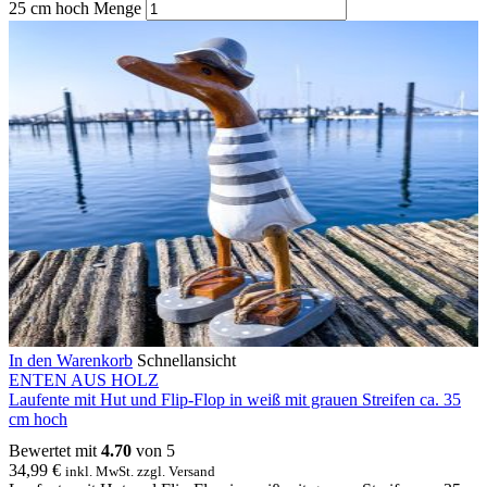
25 cm hoch Menge
In den Warenkorb
Schnellansicht
ENTEN AUS HOLZ
Laufente mit Hut und Flip-Flop in weiß mit grauen Streifen ca. 35
cm hoch
Bewertet mit
4.70
von 5
34,99
€
inkl. MwSt. zzgl. Versand