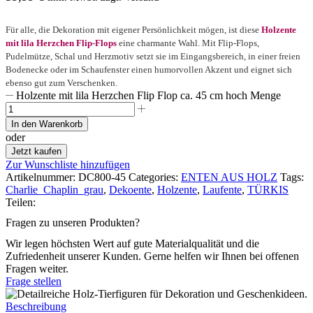
Für alle, die Dekoration mit eigener Persönlichkeit mögen, ist diese
Holzente
mit lila Herzchen Flip-Flops
eine charmante Wahl. Mit Flip-Flops,
Pudelmütze, Schal und Herzmotiv setzt sie im Eingangsbereich, in einer freien
Bodenecke oder im Schaufenster einen humorvollen Akzent und eignet sich
ebenso gut zum Verschenken.
Holzente mit lila Herzchen Flip Flop ca. 45 cm hoch Menge
In den Warenkorb
oder
Jetzt kaufen
Zur Wunschliste hinzufügen
Artikelnummer:
DC800-45
Categories:
ENTEN AUS HOLZ
Tags:
Charlie_Chaplin_grau
,
Dekoente
,
Holzente
,
Laufente
,
TÜRKIS
Teilen:
Fragen zu unseren Produkten?
Wir legen höchsten Wert auf gute Materialqualität und die
Zufriedenheit unserer Kunden. Gerne helfen wir Ihnen bei offenen
Fragen weiter.
Frage stellen
Beschreibung