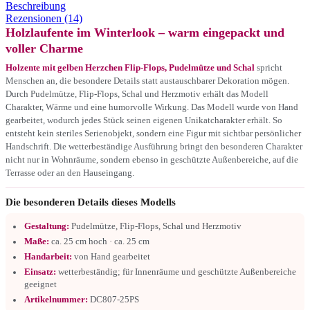
Beschreibung
Rezensionen (14)
Holzlaufente im Winterlook – warm eingepackt und
voller Charme
Holzente mit gelben Herzchen Flip-Flops, Pudelmütze und Schal
spricht
Menschen an, die besondere Details statt austauschbarer Dekoration mögen.
Durch Pudelmütze, Flip-Flops, Schal und Herzmotiv erhält das Modell
Charakter, Wärme und eine humorvolle Wirkung. Das Modell wurde von Hand
gearbeitet, wodurch jedes Stück seinen eigenen Unikatcharakter erhält. So
entsteht kein steriles Serienobjekt, sondern eine Figur mit sichtbar persönlicher
Handschrift. Die wetterbeständige Ausführung bringt den besonderen Charakter
nicht nur in Wohnräume, sondern ebenso in geschützte Außenbereiche, auf die
Terrasse oder an den Hauseingang.
Die besonderen Details dieses Modells
Gestaltung:
Pudelmütze, Flip-Flops, Schal und Herzmotiv
Maße:
ca. 25 cm hoch · ca. 25 cm
Handarbeit:
von Hand gearbeitet
Einsatz:
wetterbeständig; für Innenräume und geschützte Außenbereiche
geeignet
Artikelnummer:
DC807-25PS