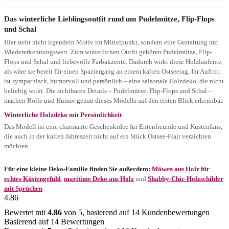
Das winterliche Lieblingsoutfit rund um Pudelmütze, Flip-Flops
und Schal
Hier steht nicht irgendein Motiv im Mittelpunkt, sondern eine Gestaltung mit
Wiedererkennungswert. Zum winterlichen Outfit gehören Pudelmütze, Flip-
Flops und Schal und liebevolle Farbakzente. Dadurch wirkt diese Holzlaufente,
als wäre sie bereit für einen Spaziergang an einem kalten Ostseetag. Ihr Auftritt
ist sympathisch, humorvoll und persönlich – eine saisonale Holzdeko, die nicht
beliebig wirkt. Die sichtbaren Details – Pudelmütze, Flip-Flops und Schal –
machen Rolle und Humor genau dieses Modells auf den ersten Blick erkennbar.
Winterliche Holzdeko mit Persönlichkeit
Das Modell ist eine charmante Geschenkidee für Entenfreunde und Küstenfans,
die auch in der kalten Jahreszeit nicht auf ein Stück Ostsee-Flair verzichten
möchten.
Für eine kleine Deko-Familie finden Sie außerdem:
Möwen aus Holz für
echtes Küstengefühl
,
maritime Deko aus Holz
und
Shabby-Chic-Holzschilder
mit Sprüchen
4.86
Bewertet mit
4.86
von 5, basierend auf
14
Kundenbewertungen
Basierend auf 14 Bewertungen