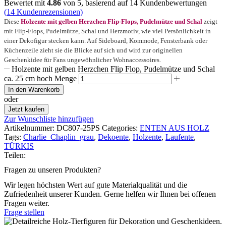
Bewertet mit
4.86
von 5, basierend auf
14
Kundenbewertungen
(
14
Kundenrezensionen)
Diese
Holzente mit gelben Herzchen Flip-Flops, Pudelmütze und Schal
zeigt
mit Flip-Flops, Pudelmütze, Schal und Herzmotiv, wie viel Persönlichkeit in
einer Dekofigur stecken kann. Auf Sideboard, Kommode, Fensterbank oder
Küchenzeile zieht sie die Blicke auf sich und wird zur originellen
Geschenkidee für Fans ungewöhnlicher Wohnaccessoires.
Holzente mit gelben Herzchen Flip Flop, Pudelmütze und Schal
ca. 25 cm hoch Menge
In den Warenkorb
oder
Jetzt kaufen
Zur Wunschliste hinzufügen
Artikelnummer:
DC807-25PS
Categories:
ENTEN AUS HOLZ
Tags:
Charlie_Chaplin_grau
,
Dekoente
,
Holzente
,
Laufente
,
TÜRKIS
Teilen:
Fragen zu unseren Produkten?
Wir legen höchsten Wert auf gute Materialqualität und die
Zufriedenheit unserer Kunden. Gerne helfen wir Ihnen bei offenen
Fragen weiter.
Frage stellen