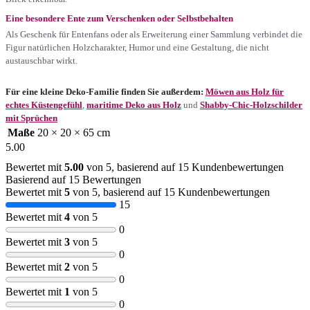
Eine besondere Ente zum Verschenken oder Selbstbehalten
Als Geschenk für Entenfans oder als Erweiterung einer Sammlung verbindet die
Figur natürlichen Holzcharakter, Humor und eine Gestaltung, die nicht
austauschbar wirkt.
Für eine kleine Deko-Familie finden Sie außerdem:
Möwen aus Holz für
echtes Küstengefühl
,
maritime Deko aus Holz
und
Shabby-Chic-Holzschilder
mit Sprüchen
Maße
20 × 20 × 65 cm
5.00
Bewertet mit
5.00
von 5, basierend auf
15
Kundenbewertungen
Basierend auf 15 Bewertungen
Bewertet mit
5
von 5, basierend auf
15
Kundenbewertungen
15
Bewertet mit
4
von 5
0
Bewertet mit
3
von 5
0
Bewertet mit
2
von 5
0
Bewertet mit
1
von 5
0