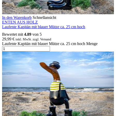
In den Warenkorb
Schnellansicht
ENTEN AUS HOLZ
Laufente Kapitän mit blauer Mütze ca. 25 cm hoch
Bewertet mit
4.89
von 5
29,99
€
inkl. MwSt. zzgl. Versand
Laufente Kapitän mit blauer Mütze ca. 25 cm hoch Menge