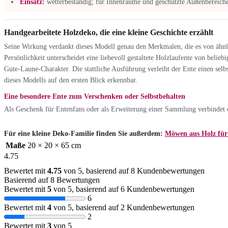
Einsatz:
wetterbeständig; für Innenräume und geschützte Außenbereiche
Handgearbeitete Holzdeko, die eine kleine Geschichte erzählt
Seine Wirkung verdankt dieses Modell genau den Merkmalen, die es von ähnli
Persönlichkeit unterscheidet eine liebevoll gestaltete Holzlaufente von belie
Gute-Laune-Charakter. Die stattliche Ausführung verleiht der Ente einen sel
dieses Modells auf den ersten Blick erkennbar.
Eine besondere Ente zum Verschenken oder Selbstbehalten
Als Geschenk für Entenfans oder als Erweiterung einer Sammlung verbindet di
Für eine kleine Deko-Familie finden Sie außerdem:
Möwen aus Holz für 
Maße
20 × 20 × 65 cm
4.75
Bewertet mit
4.75
von 5, basierend auf
8
Kundenbewertungen
Basierend auf 8 Bewertungen
Bewertet mit
5
von 5, basierend auf
6
Kundenbewertungen
6
Bewertet mit
4
von 5, basierend auf
2
Kundenbewertungen
2
Bewertet mit
3
von 5