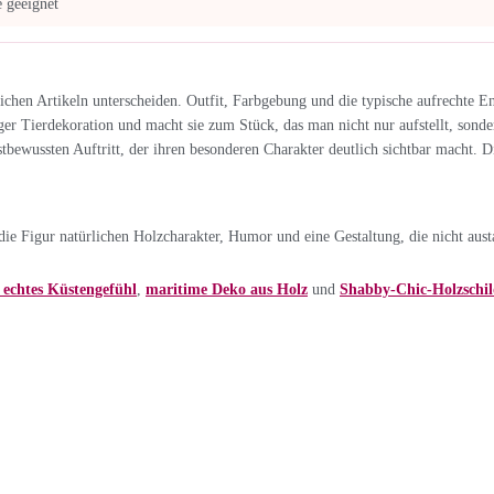
 geeignet
chen Artikeln unterscheiden. Outfit, Farbgebung und die typische aufrechte 
biger Tierdekoration und macht sie zum Stück, das man nicht nur aufstellt, sond
bstbewussten Auftritt, der ihren besonderen Charakter deutlich sichtbar macht.
e Figur natürlichen Holzcharakter, Humor und eine Gestaltung, die nicht aust
echtes Küstengefühl
,
maritime Deko aus Holz
und
Shabby-Chic-Holzschil