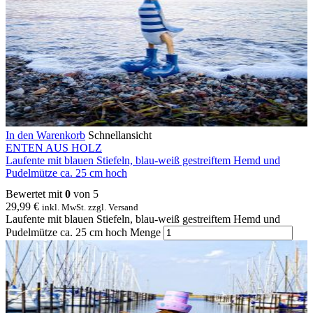
In den Warenkorb
Schnellansicht
ENTEN AUS HOLZ
Laufente mit blauen Stiefeln, blau-weiß gestreiftem Hemd und
Pudelmütze ca. 25 cm hoch
Bewertet mit
0
von 5
29,99
€
inkl. MwSt. zzgl. Versand
Laufente mit blauen Stiefeln, blau-weiß gestreiftem Hemd und
Pudelmütze ca. 25 cm hoch Menge