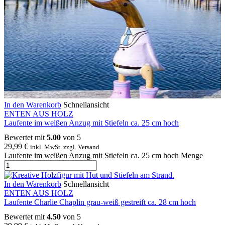
In den Warenkorb
Schnellansicht
ENTEN AUS HOLZ
Laufente im weißen Anzug mit Stiefeln ca. 25 cm hoch
Bewertet mit
5.00
von 5
29,99
€
inkl. MwSt. zzgl. Versand
Laufente im weißen Anzug mit Stiefeln ca. 25 cm hoch Menge
In den Warenkorb
Schnellansicht
ENTEN AUS HOLZ
Laufente Charlie Chaplin grau-weiß gestreift ca. 28 cm hoch
Bewertet mit
4.50
von 5