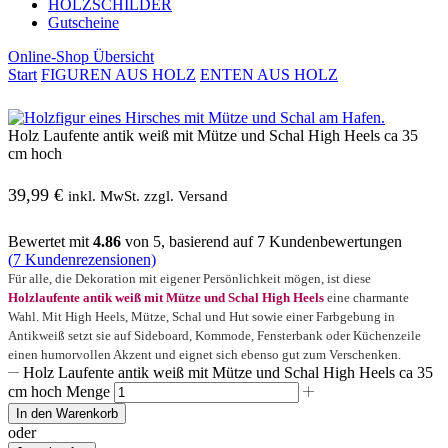
HOLZSCHILDER
Gutscheine
Online-Shop Übersicht
Start
FIGUREN AUS HOLZ
ENTEN AUS HOLZ
Holz Laufente antik weiß mit Mütze und Schal High Heels ca 35
cm hoch
39,99
€
inkl. MwSt. zzgl. Versand
Bewertet mit
4.86
von 5, basierend auf
7
Kundenbewertungen
(
7
Kundenrezensionen)
Für alle, die Dekoration mit eigener Persönlichkeit mögen, ist diese
Holzlaufente antik weiß mit Mütze und Schal High Heels
eine charmante
Wahl. Mit High Heels, Mütze, Schal und Hut sowie einer Farbgebung in
Antikweiß setzt sie auf Sideboard, Kommode, Fensterbank oder Küchenzeile
einen humorvollen Akzent und eignet sich ebenso gut zum Verschenken.
Holz Laufente antik weiß mit Mütze und Schal High Heels ca 35
cm hoch Menge
In den Warenkorb
oder