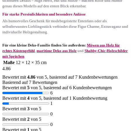
sichtbaren Details – High Heels, Hut und Mütze – machen Rolle und Humor
genau dieses Modells auf den ersten Blick erkennbar.
Für starke Persönlichkeiten und besondere Anlässe
Als humorvolles Geschenk für modebegeisterte Entenfans oder als
selbstbewusstes Lieblingsstück verbindet diese Figur Charme, Extravaganz und
individuelle Holzgestaltung.
Für eine kleine Deko-Familie finden Sie außerdem:
Möwen aus Holz für
echtes Küstengefühl
,
maritime Deko aus Holz
und
Shabby-Chic-Holzschilder
mit Sprüchen
Maße
12 × 12 × 35 cm
4.86
Bewertet mit
4.86
von 5, basierend auf
7
Kundenbewertungen
Basierend auf 7 Bewertungen
Bewertet mit
5
von 5, basierend auf
6
Kundenbewertungen
6
Bewertet mit
4
von 5, basierend auf
1
Kundenbewertung
1
Bewertet mit
3
von 5
0
Bewertet mit
2
von 5
0
Bewertet mit
1
von 5