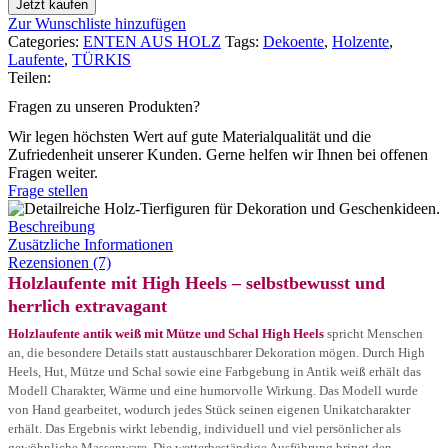
Jetzt kaufen
Zur Wunschliste hinzufügen
Categories:
ENTEN AUS HOLZ
Tags:
Dekoente
,
Holzente
,
Laufente
,
TÜRKIS
Teilen:
Fragen zu unseren Produkten?
Wir legen höchsten Wert auf gute Materialqualität und die
Zufriedenheit unserer Kunden. Gerne helfen wir Ihnen bei offenen
Fragen weiter.
Frage stellen
Beschreibung
Zusätzliche Informationen
Rezensionen (7)
Holzlaufente mit High Heels – selbstbewusst und
herrlich extravagant
Holzlaufente antik weiß mit Mütze und Schal High Heels
spricht Menschen
an, die besondere Details statt austauschbarer Dekoration mögen. Durch High
Heels, Hut, Mütze und Schal sowie eine Farbgebung in Antik weiß erhält das
Modell Charakter, Wärme und eine humorvolle Wirkung. Das Modell wurde
von Hand gearbeitet, wodurch jedes Stück seinen eigenen Unikatcharakter
erhält. Das Ergebnis wirkt lebendig, individuell und viel persönlicher als
gewöhnliche Massenware. Die wetterbeständige Ausführung bringt den