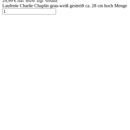
29,99
€
inkl. MwSt. zzgl. Versand
Laufente Charlie Chaplin grau-weiß gestreift ca. 28 cm hoch Menge