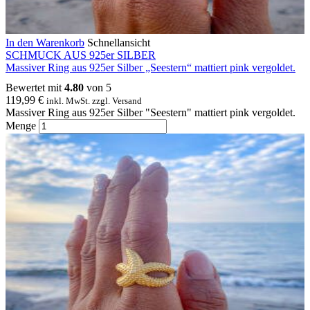
In den Warenkorb
Schnellansicht
SCHMUCK AUS 925er SILBER
Massiver Ring aus 925er Silber „Seestern“ mattiert pink vergoldet.
Bewertet mit
4.80
von 5
119,99
€
inkl. MwSt. zzgl. Versand
Massiver Ring aus 925er Silber "Seestern" mattiert pink vergoldet.
Menge