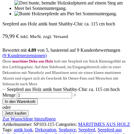
Seepferd aus Holz antik bunt Shabby-Chic ca. 115 cm hoch
79,99
€
inkl. MwSt. zzgl. Versand
Bewertet mit
4.89
von 5, basierend auf
9
Kundenbewertungen
(
9
Kundenrezensionen)
Diese
maritime Deko aus Holz
holt mit Seepferd ein Stück Küstengefühl an
den Lieblingsplatz. Auf dem Sideboard, im Eingangsbereich oder in einer
Dekoration mit Naturholz und Blautönen setzt sie einen klaren maritimen
Akzent und eignet sich als Geschenk für Ostsee-Fans und Menschen mit
Sehnsucht nach Meer.
Seepferd aus Holz antik bunt Shabby-Chic ca. 115 cm hoch
Menge
In den Warenkorb
oder
Jetzt kaufen
Zur Wunschliste hinzufügen
Artikelnummer:
SP103-115
Categories:
MARITIMES AUS HOLZ
Tags:
antik look
,
Dekoration
,
Seahorce
,
Seepferd
,
Seepferd aus