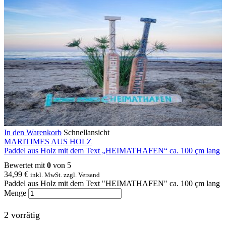
In den Warenkorb
Schnellansicht
MARITIMES AUS HOLZ
Paddel aus Holz mit dem Text „HEIMATHAFEN“ ca. 100 çm lang
Bewertet mit
0
von 5
34,99
€
inkl. MwSt. zzgl. Versand
Paddel aus Holz mit dem Text "HEIMATHAFEN" ca. 100 çm lang
Menge
2 vorrätig