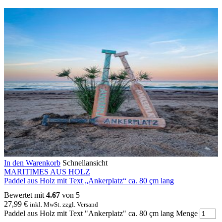
In den Warenkorb
Schnellansicht
MARITIMES AUS HOLZ
Paddel aus Holz mit Text „Ankerplatz“ ca. 80 çm lang
Bewertet mit
4.67
von 5
27,99
€
inkl. MwSt. zzgl. Versand
Paddel aus Holz mit Text "Ankerplatz" ca. 80 çm lang Menge