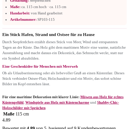
Gestaltung:
Seepferdchen
Maße:
ca. 115 cm hoch · ca. 115 cm
Handarbeit:
von Hand gearbeitet
Artikelnummer:
SP103-115
Ein Stück Hafen, Strand und Ostsee für zu Hause
Durch Seepferdchen erzählt dieses Stück von Meer, Wind und entspannten
Tagen an der Küste. Das Holz gibt dem maritimen Motiv eine warme, natürliche
Ausstrahlung und macht daraus ein Dekostück, das Sehnsucht weckt, statt nur
ein Symbol abzubilden.
Eine Geschenkidee für Menschen mit Meerweh
Ob als Urlaubserinnerung oder als liebevoller Gruß an einen Küstenfan: Dieses
Stück verbindet Ostsee-Flair, Holzcharakter und ein Motiv, das sofort schöne
Bilder im Kopf entstehen lässt.
Für eine maritime Dekoration mit klarer Linie:
Möwen aus Holz für echtes
Küstengefühl
,
Windspiele aus Holz mit Küstencharme
und
Shabby-Chic-
Holzschilder mit Sprüchen
Maße
115 cm
4.89
Bewertet mit
4.89
von 5, basierend auf
9
Kundenbewertungen