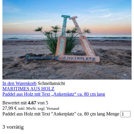
In den Warenkorb
Schnellansicht
MARITIMES AUS HOLZ
Paddel aus Holz mit Text „Ankerplatz“ ca. 80 çm lang
Bewertet mit
4.67
von 5
27,99
€
inkl. MwSt. zzgl. Versand
Paddel aus Holz mit Text "Ankerplatz" ca. 80 çm lang Menge
3 vorrätig