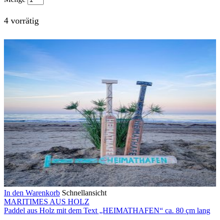
4 vorrätig
In den Warenkorb
Schnellansicht
MARITIMES AUS HOLZ
Paddel aus Holz mit dem Text „HEIMATHAFEN“ ca. 80 çm lang