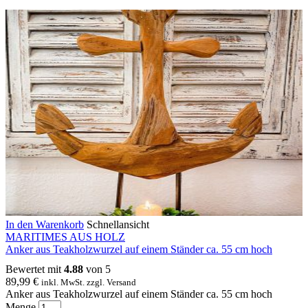
In den Warenkorb
Schnellansicht
MARITIMES AUS HOLZ
Anker aus Teakholzwurzel auf einem Ständer ca. 55 cm hoch
Bewertet mit
4.88
von 5
89,99
€
inkl. MwSt. zzgl. Versand
Anker aus Teakholzwurzel auf einem Ständer ca. 55 cm hoch
Menge