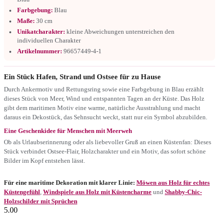
Farbgebung:
Blau
Maße:
30 cm
Unikatcharakter:
kleine Abweichungen unterstreichen den
individuellen Charakter
Artikelnummer:
96657449-4-1
Ein Stück Hafen, Strand und Ostsee für zu Hause
Durch Ankermotiv und Rettungsring sowie eine Farbgebung in Blau erzählt
dieses Stück von Meer, Wind und entspannten Tagen an der Küste. Das Holz
gibt dem maritimen Motiv eine warme, natürliche Ausstrahlung und macht
daraus ein Dekostück, das Sehnsucht weckt, statt nur ein Symbol abzubilden.
Eine Geschenkidee für Menschen mit Meerweh
Ob als Urlaubserinnerung oder als liebevoller Gruß an einen Küstenfan: Dieses
Stück verbindet Ostsee-Flair, Holzcharakter und ein Motiv, das sofort schöne
Bilder im Kopf entstehen lässt.
Für eine maritime Dekoration mit klarer Linie:
Möwen aus Holz für echtes
Küstengefühl
,
Windspiele aus Holz mit Küstencharme
und
Shabby-Chic-
Holzschilder mit Sprüchen
5.00