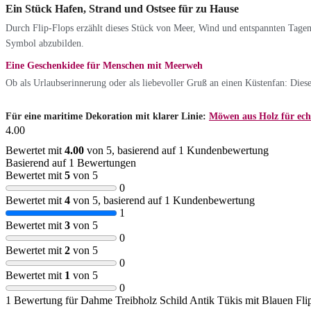
Ein Stück Hafen, Strand und Ostsee für zu Hause
Durch Flip-Flops erzählt dieses Stück von Meer, Wind und entspannten Tagen
Symbol abzubilden.
Eine Geschenkidee für Menschen mit Meerweh
Ob als Urlaubserinnerung oder als liebevoller Gruß an einen Küstenfan: Diese
Für eine maritime Dekoration mit klarer Linie:
Möwen aus Holz für ech
4.00
Bewertet mit
4.00
von 5, basierend auf
1
Kundenbewertung
Basierend auf 1 Bewertungen
Bewertet mit
5
von 5
0
Bewertet mit
4
von 5, basierend auf
1
Kundenbewertung
1
Bewertet mit
3
von 5
0
Bewertet mit
2
von 5
0
Bewertet mit
1
von 5
0
1 Bewertung für
Dahme Treibholz Schild Antik Tükis mit Blauen Fl