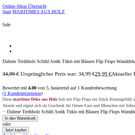
Online-Shop Übersicht
Start
MARITIMES AUS HOLZ
Sale
Dahme Treibholz Schild Antik Tükis mit Blauen Flip Flops Wanddek
34,99
€
Ursprünglicher Preis war: 34,99 €
29,99
€
Aktueller P
Bewertet mit
4.00
von 5, basierend auf
1
Kundenbewertung
(
1
Kundenrezension)
Diese
maritime Deko aus Holz
holt mit Flip-Flops ein Stück Küstengefühl a
Akzent und eignet sich als Geschenk für Ostsee-Fans und Menschen mit Sehn
Dahme Treibholz Schild Antik Tükis mit Blauen Flip Flops Wand
In den Warenkorb
oder
Jetzt kaufen