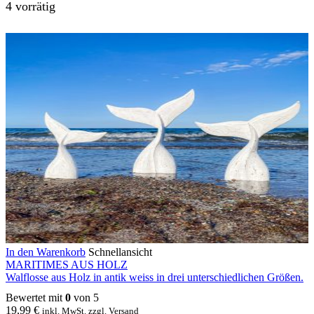
4 vorrätig
In den Warenkorb
Schnellansicht
MARITIMES AUS HOLZ
Walflosse aus Holz in antik weiss in drei unterschiedlichen Größen.
Bewertet mit
0
von 5
19,99
€
inkl. MwSt. zzgl. Versand