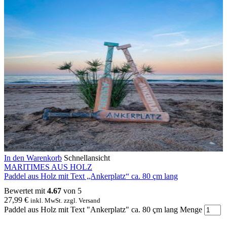
In den Warenkorb
Schnellansicht
MARITIMES AUS HOLZ
Paddel aus Holz mit Text „Ankerplatz“ ca. 80 çm lang
Bewertet mit
4.67
von 5
27,99
€
inkl. MwSt. zzgl. Versand
Paddel aus Holz mit Text "Ankerplatz" ca. 80 çm lang Menge