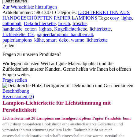
Jetzt kaufen
Zur Wunschliste hinzufügen
Artikelnummer:
58613471
Categories:
LICHTERKETTEN AUS
HANDGESCHÖPFTEN PAPIER LAMPIONS
Tags:
cosy_lights
,
cottonball
,
Dekolichterkette
,
frosch
,
frösche
,
handmade_cotton_lightzs
,
Kugellichterkette
,
lichterkette
,
Lichterkette_CE
,
papieerlampions_handbemalt
,
papierlampions_kühe
,
smart_deko
,
warme_lichterkette
Teilen:
Fragen zu unseren Produkten?
Wir legen höchsten Wert auf gute Materialqualität und die
Zufriedenheit unserer Kunden. Gerne helfen wir Ihnen bei offenen
Fragen weiter.
Frage stellen
Beschreibung
Rezensionen (3)
Lampion-Lichterkette für Lichtstimmung mit
Persönlichkeit
Lichterkette mit 20 Lampions aus handgeschöpftem Papier Pandabär bunt
erhält ihren besonderen Look durch eine ausdrucksstarke Gestaltung und
verbindet ihn mit stimmungsvollem Licht. Dadurch bleibt sie auch
ausgeschaltet dekorativ und schafft eingeschaltet eine warme, persönliche