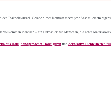
m der Teakholzwurzel. Gerade dieser Kontrast macht jede Vase zu einem eigenstä
ls vollkommen identisch – ein Dekostück für Menschen, die echte Materialwir
eko aus Holz
,
handgemachte Holzfiguren
und
dekorative Lichterketten für