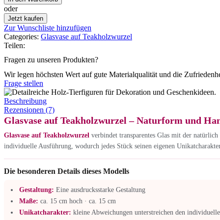
oder
Jetzt kaufen
Zur Wunschliste hinzufügen
Categories:
Glasvase auf Teakholzwurzel
Teilen:
Fragen zu unseren Produkten?
Wir legen höchsten Wert auf gute Materialqualität und die Zufriedenh
Frage stellen
Beschreibung
Rezensionen (7)
Glasvase auf Teakholzwurzel – Naturform und Ha
Glasvase auf Teakholzwurzel
verbindet transparentes Glas mit der natürlic
individuelle Ausführung, wodurch jedes Stück seinen eigenen Unikatcharakter e
Die besonderen Details dieses Modells
Gestaltung:
Eine ausdrucksstarke Gestaltung
Maße:
ca. 15 cm hoch · ca. 15 cm
Unikatcharakter:
kleine Abweichungen unterstreichen den individuell