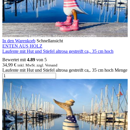
In den Warenkorb
Schnellansicht
ENTEN AUS HOLZ
Laufente mit Hut und Stiefel altrosa gestreift ca,. 35 cm hoch
Bewertet mit
4.89
von 5
34,99
€
inkl. MwSt. zzgl. Versand
Laufente mit Hut und Stiefel altrosa gestreift ca,. 35 cm hoch Menge