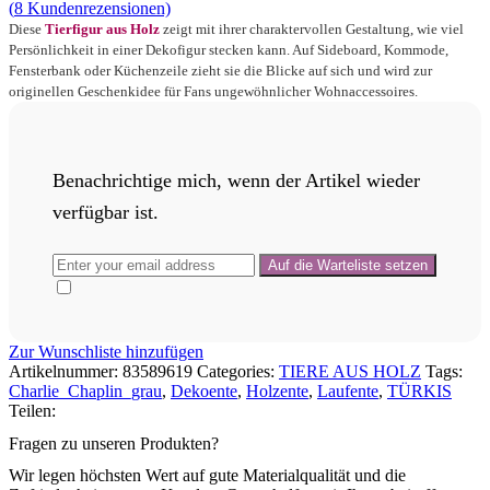
(
8
Kundenrezensionen)
Diese
Tierfigur aus Holz
zeigt mit ihrer charaktervollen Gestaltung, wie viel
Persönlichkeit in einer Dekofigur stecken kann. Auf Sideboard, Kommode,
Fensterbank oder Küchenzeile zieht sie die Blicke auf sich und wird zur
originellen Geschenkidee für Fans ungewöhnlicher Wohnaccessoires.
Benachrichtige mich, wenn der Artikel wieder
verfügbar ist.
Zur Wunschliste hinzufügen
Artikelnummer:
83589619
Categories:
TIERE AUS HOLZ
Tags:
Charlie_Chaplin_grau
,
Dekoente
,
Holzente
,
Laufente
,
TÜRKIS
Teilen:
Fragen zu unseren Produkten?
Wir legen höchsten Wert auf gute Materialqualität und die