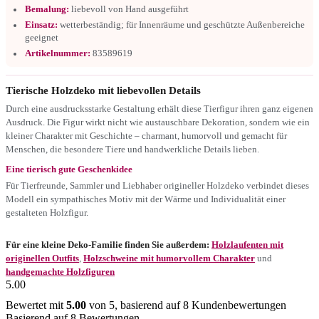
Bemalung:
liebevoll von Hand ausgeführt
Einsatz:
wetterbeständig; für Innenräume und geschützte Außenbereiche
geeignet
Artikelnummer:
83589619
Tierische Holzdeko mit liebevollen Details
Durch eine ausdrucksstarke Gestaltung erhält diese Tierfigur ihren ganz eigenen
Ausdruck. Die Figur wirkt nicht wie austauschbare Dekoration, sondern wie ein
kleiner Charakter mit Geschichte – charmant, humorvoll und gemacht für
Menschen, die besondere Tiere und handwerkliche Details lieben.
Eine tierisch gute Geschenkidee
Für Tierfreunde, Sammler und Liebhaber origineller Holzdeko verbindet dieses
Modell ein sympathisches Motiv mit der Wärme und Individualität einer
gestalteten Holzfigur.
Für eine kleine Deko-Familie finden Sie außerdem:
Holzlaufenten mit
originellen Outfits
,
Holzschweine mit humorvollem Charakter
und
handgemachte Holzfiguren
5.00
Bewertet mit
5.00
von 5, basierend auf
8
Kundenbewertungen
Basierend auf 8 Bewertungen