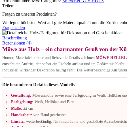
Artikelnummer:
MW
Categories:
MÖWEN AUS HOLZ
Teilen:
Fragen zu unseren Produkten?
Wir legen höchsten Wert auf gute Materialqualität und die Zufriedenh
Frage stellen
Beschreibung
Rezensionen (4)
Möwe aus Holz – ein charmanter Gruß von der Kü
Humor, Materialcharakter und liebevolle Details zeichnen
MÖWE HELLBLA
entsteht ein Auftritt, der sofort ein Lächeln auslöst und im Gedächtnis blei
industriell wirkender Dekoration häufig fehlt. Die wetterbeständige Ausführ
Die besonderen Details dieses Modells
Gestaltung:
Möwenmotiv sowie eine Farbgebung in Weiß, Hellblau un
Farbgebung:
Weiß, Hellblau und Blau
Maße:
22 cm
Handarbeit:
von Hand gearbeitet
Einsatz:
wetterbeständig; für Innenräume und geschützte Außenbereiche