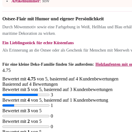
Artikelnummer:
MW
Ostsee-Flair mit Humor und eigener Persönlichkeit
Durch Möwenmotiv sowie eine Farbgebung in Weiß, Hellblau und Blau erhält
maritime Dekoration zu wirken.
Ein Lieblingsstück für echte Küstenfans
Als Erinnerung an die Ostsee oder als Geschenk für Menschen mit Meerweh ve
Für eine kleine Deko-Familie finden Sie außerdem:
Holzlaufenten mit or
4.75
Bewertet mit
4.75
von 5, basierend auf
4
Kundenbewertungen
Basierend auf 4 Bewertungen
Bewertet mit
5
von 5, basierend auf
3
Kundenbewertungen
3
Bewertet mit
4
von 5, basierend auf
1
Kundenbewertung
1
Bewertet mit
3
von 5
0
Bewertet mit
2
von 5
0
Bewertet mit
1
von 5