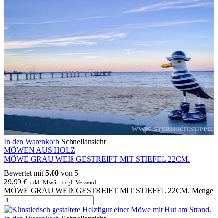
In den Warenkorb
Schnellansicht
MÖWEN AUS HOLZ
MÖWE GRAU WEIß GESTREIFT MIT STIEFEL 22CM.
Bewertet mit
5.00
von 5
29,99
€
inkl. MwSt. zzgl. Versand
MÖWE GRAU WEIß GESTREIFT MIT STIEFEL 22CM. Menge