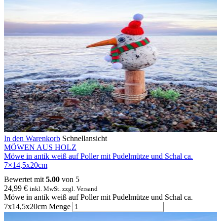
In den Warenkorb
Schnellansicht
MÖWEN AUS HOLZ
Möwe in antik weiß auf Poller mit Pudelmütze und Schal ca.
7×14,5x20cm
Bewertet mit
5.00
von 5
24,99
€
inkl. MwSt. zzgl. Versand
Möwe in antik weiß auf Poller mit Pudelmütze und Schal ca.
7x14,5x20cm Menge