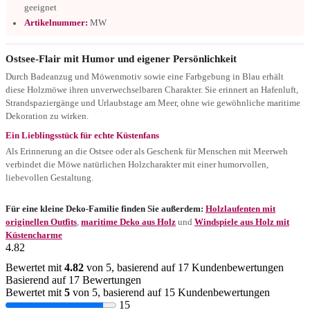
geeignet
Artikelnummer:
MW
Ostsee-Flair mit Humor und eigener Persönlichkeit
Durch Badeanzug und Möwenmotiv sowie eine Farbgebung in Blau erhält
diese Holzmöwe ihren unverwechselbaren Charakter. Sie erinnert an Hafenluft,
Strandspaziergänge und Urlaubstage am Meer, ohne wie gewöhnliche maritime
Dekoration zu wirken.
Ein Lieblingsstück für echte Küstenfans
Als Erinnerung an die Ostsee oder als Geschenk für Menschen mit Meerweh
verbindet die Möwe natürlichen Holzcharakter mit einer humorvollen,
liebevollen Gestaltung.
Für eine kleine Deko-Familie finden Sie außerdem:
Holzlaufenten mit
originellen Outfits
,
maritime Deko aus Holz
und
Windspiele aus Holz mit
Küstencharme
4.82
Bewertet mit
4.82
von 5, basierend auf
17
Kundenbewertungen
Basierend auf 17 Bewertungen
Bewertet mit
5
von 5, basierend auf
15
Kundenbewertungen
15