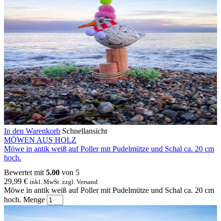
In den Warenkorb
Schnellansicht
MÖWEN AUS HOLZ
Möwe in antik weiß auf Poller mit Pudelmütze und Schal ca. 20 cm
hoch.
Bewertet mit
5.00
von 5
29,99
€
inkl. MwSt. zzgl. Versand
Möwe in antik weiß auf Poller mit Pudelmütze und Schal ca. 20 cm
hoch. Menge