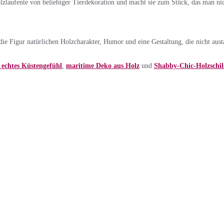
Holzlaufente von beliebiger Tierdekoration und macht sie zum Stück, das man nic
e Figur natürlichen Holzcharakter, Humor und eine Gestaltung, die nicht aust
echtes Küstengefühl
,
maritime Deko aus Holz
und
Shabby-Chic-Holzschil