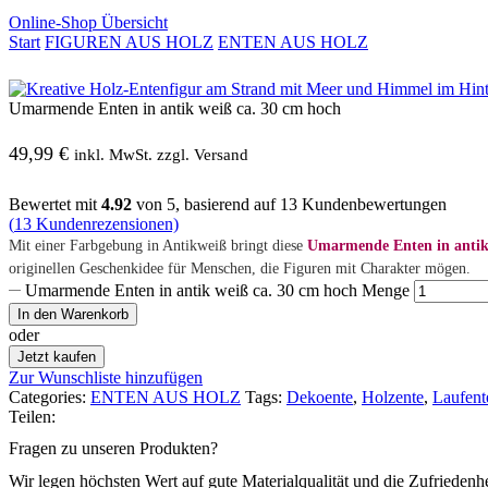
Online-Shop Übersicht
Start
FIGUREN AUS HOLZ
ENTEN AUS HOLZ
Umarmende Enten in antik weiß ca. 30 cm hoch
49,99
€
inkl. MwSt. zzgl. Versand
Bewertet mit
4.92
von 5, basierend auf
13
Kundenbewertungen
(
13
Kundenrezensionen)
Mit einer Farbgebung in Antikweiß bringt diese
Umarmende Enten in antik
originellen Geschenkidee für Menschen, die Figuren mit Charakter mögen.
Umarmende Enten in antik weiß ca. 30 cm hoch Menge
In den Warenkorb
oder
Jetzt kaufen
Zur Wunschliste hinzufügen
Categories:
ENTEN AUS HOLZ
Tags:
Dekoente
,
Holzente
,
Laufent
Teilen:
Fragen zu unseren Produkten?
Wir legen höchsten Wert auf gute Materialqualität und die Zufriedenh