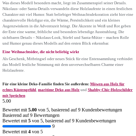
Was dieses Modell besonders macht, liegt im Zusammenspiel seiner Details.
Nikolaus- oder Santa-Details verwandeln diese Holzlaufente in einen festlichen
Charakter mit viel Humor. Statt beliebiger Weihnachtsdekoration zieht hier eine
charaktervolle Holzfigur ein, die Wärme, Persönlichkeit und ein kleines
Augenzwinkern in die Adventszeit bringt. Die Akzente in Weiß und Rot geben
der Ente eine warme, fröhliche und besonders lebendige Ausstrahlung. Die
sichtbaren Details – Nikolaus-Look, Stiefel und Santa-Mütze – machen Rolle
und Humor genau dieses Modells auf den ersten Blick erkennbar.
Eine Weihnachtsidee, die nicht beliebig wirkt
Als Geschenk, Mitbringsel oder neues Stück für eine Entensammlung verbindet
das Modell festliche Stimmung mit dem unverwechselbaren Charme einer
Holzlaufente.
Für eine kleine Deko-Familie finden Sie außerdem:
Möwen aus Holz für
echtes Küstengefühl
,
maritime Deko aus Holz
und
Shabby-Chic-Holzschilder
mit Sprüchen
5.00
Bewertet mit
5.00
von 5, basierend auf
9
Kundenbewertungen
Basierend auf 9 Bewertungen
Bewertet mit
5
von 5, basierend auf
9
Kundenbewertungen
9
Bewertet mit
4
von 5