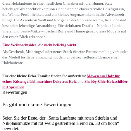
diese Holzlaufente in einen festlichen Charakter mit viel Humor. Statt
beliebiger Weihnachtsdekoration zieht hier eine charaktervolle Holzfigur ein,
die Wärme, Persönlichkeit und ein kleines Augenzwinkern in die Adventszeit
bringt. Die Akzente in Weiß und Rot geben der Ente eine warme, fröhliche und
besonders lebendige Ausstrahlung. Die sichtbaren Details – Nikolaus-Look,
Stiefel und Santa-Mütze – machen Rolle und Humor genau dieses Modells auf
den ersten Blick erkennbar.
Eine Weihnachtsidee, die nicht beliebig wirkt
Als Geschenk, Mitbringsel oder neues Stück für eine Entensammlung verbindet
das Modell festliche Stimmung mit dem unverwechselbaren Charme einer
Holzlaufente.
Für eine kleine Deko-Familie finden Sie außerdem:
Möwen aus Holz für
echtes Küstengefühl
,
maritime Deko aus Holz
und
Shabby-Chic-Holzschilder
mit Sprüchen
Bewertungen
Es gibt noch keine Bewertungen.
Seien Sie der Erste, der „Santa Laufente mit roten Stiefeln und
Nikolausmütze mit rot-weiß gestreiftem Hemd ca. 30 cm hoch“
bewertet.