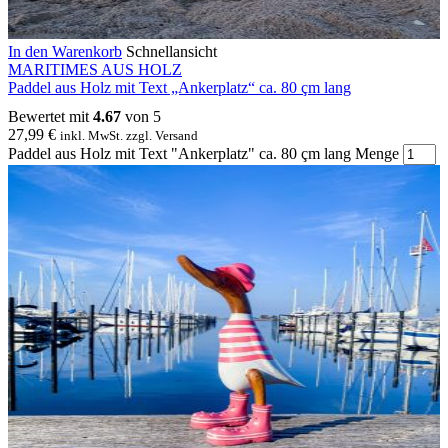
In den Warenkorb
Schnellansicht
MARITIMES AUS HOLZ
Paddel aus Holz mit Text „Ankerplatz“ ca. 80 çm lang
Bewertet mit
4.67
von 5
27,99
€
inkl. MwSt. zzgl. Versand
Paddel aus Holz mit Text "Ankerplatz" ca. 80 çm lang Menge