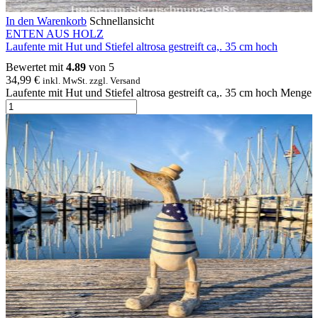
In den Warenkorb
Schnellansicht
ENTEN AUS HOLZ
Laufente mit Hut und Stiefel altrosa gestreift ca,. 35 cm hoch
Bewertet mit
4.89
von 5
34,99
€
inkl. MwSt. zzgl. Versand
Laufente mit Hut und Stiefel altrosa gestreift ca,. 35 cm hoch Menge