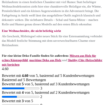
Holzlaufente in einen festlichen Charakter mit viel Humor. Statt beliebiger
Weihnachtsdekoration zieht hier eine charaktervolle Holzfigur ein, die Wärme,
Persönlichkeit und ein kleines Augenzwinkern in die Adventszeit bringt. Die
Farbgebung in Antik weiß lässt das ausgefallene Outfit zugleich klassisch und
dekorativ wirken. Die sichtbaren Details – Schal und Santa-Mütze – machen
Rolle und Humor genau dieses Modells auf den ersten Blick erkennbar.
Eine Weihnachtsidee, die nicht beliebig wirkt
Als Geschenk, Mitbringsel oder neues Stück für eine Entensammlung verbindet
das Modell festliche Stimmung mit dem unverwechselbaren Charme einer
Holzlaufente.
Für eine kleine Deko-Familie finden Sie außerdem:
Möwen aus Holz für
echtes Küstengefühl
,
maritime Deko aus Holz
und
Shabby-Chic-Holzschilder
mit Sprüchen
4.60
Bewertet mit
4.60
von 5, basierend auf
5
Kundenbewertungen
Basierend auf 5 Bewertungen
Bewertet mit
5
von 5, basierend auf
3
Kundenbewertungen
3
Bewertet mit
4
von 5, basierend auf
2
Kundenbewertungen
2
Bewertet mit
3
von 5