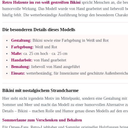
Retro Holzente im rot-weiß gestreiften Bikini
spricht Menschen an, die bes
humorvolle Wirkung. Das Modell wurde von Hand gearbeitet und liebevoll bem
häufig fehlt. Die wetterbeständige Ausführung bringt den besonderen Charakt
Die besonderen Details dieses Modells
Gestaltung:
Bikini sowie eine Farbgebung in Weiß und Rot
Farbgebung:
Weiß und Rot
Maße:
ca. 25 cm hoch · ca. 25 cm
Handarbeit:
von Hand gearbeitet
Bemalung:
liebevoll von Hand ausgeführt
Einsatz:
wetterbeständig; für Innenräume und geschützte Außenbereiche
Bikini mit nostalgischem Strandcharme
Hier steht nicht irgendein Motiv im Mittelpunkt, sondern eine Gestaltung mi
Sommer und Meer und macht das Modell zu einer humorvollen Alternative zu 
Details – Bikini – machen Rolle und Humor genau dieses Modells auf den ers
Sommerlaune zum Verschenken und Behalten
Für Ostsee-Fans, Retro-Liebhaber und Sammler origineller Holzfiguren bring