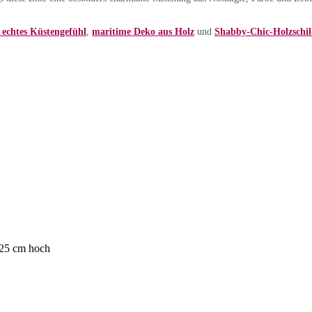
echtes Küstengefühl
,
maritime Deko aus Holz
und
Shabby-Chic-Holzschil
. 25 cm hoch