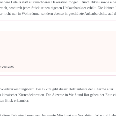
ondere Details statt austauschbarer Dekoration mögen. Durch Bikini sowie ei
alt, wodurch jedes Stück seinen eigenen Unikatcharakter erhält. Die kleinen 
er nicht nur in Wohnräume, sondern ebenso in geschützte Außenbereiche, auf d
 geeignet
t Wiedererkennungswert. Der Bikini gibt dieser Holzlaufente den Charme alter 
klassischer Küstendekoration. Die Akzente in Weiß und Rot geben der Ente ein
ten Blick erkennbar.
t diese Ente eine besonders charmante Mischung aus Nostalgie, Farbe und Leb