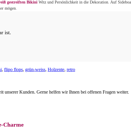
eiß gestreiften Bikini
Witz und Persönlichkeit in die Dekoration. Auf Sidebo
ter mögen.
r ist.
i
,
flipo flops
,
grün-weiss
,
Holzente
,
retro
eit unserer Kunden. Gerne helfen wir Ihnen bei offenen Fragen weiter.
ne-Charme