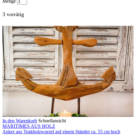
Menge
3 vorrätig
In den Warenkorb
Schnellansicht
MARITIMES AUS HOLZ
Anker aus Teakholzwurzel auf einem Ständer ca. 55 cm hoch