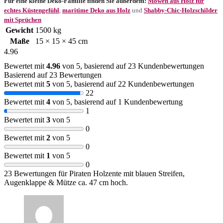
Für eine kleine Deko-Familie finden Sie außerdem:
Möwen aus Holz für
echtes Küstengefühl
,
maritime Deko aus Holz
und
Shabby-Chic-Holzschilder
mit Sprüchen
Gewicht
1500 kg
Maße
15 × 15 × 45 cm
4.96
Bewertet mit
4.96
von 5, basierend auf
23
Kundenbewertungen
Basierend auf 23 Bewertungen
Bewertet mit
5
von 5, basierend auf
22
Kundenbewertungen
22
Bewertet mit
4
von 5, basierend auf
1
Kundenbewertung
1
Bewertet mit
3
von 5
0
Bewertet mit
2
von 5
0
Bewertet mit
1
von 5
0
23 Bewertungen für
Piraten Holzente mit blauen Streifen,
Augenklappe & Mütze ca. 47 cm hoch.