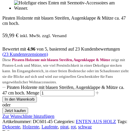
Piraten Holzente mit blauen Streifen, Augenklappe & Mütze ca. 47
cm hoch.
59,99
€
inkl. MwSt. zzgl. Versand
Bewertet mit
4.96
von 5, basierend auf
23
Kundenbewertungen
(
23
Kundenrezensionen)
Diese
Piraten Holzente mit blauen Streifen, Augenklappe & Mütze
zeigt mit
Piraten-Look und Mütze, wie viel Persönlichkeit in einer Dekofigur stecken
kann. Im Eingangsbereich, in einer freien Bodenecke oder im Schaufenster zieht
sie die Blicke auf sich und wird zur originellen Geschenkidee für Fans
ungewöhnlicher Wohnaccessoires.
Piraten Holzente mit blauen Streifen, Augenklappe & Mütze ca.
47 cm hoch. Menge
In den Warenkorb
oder
Jetzt kaufen
Zur Wunschliste hinzufügen
Artikelnummer:
DC601-45
Categories:
ENTEN AUS HOLZ
Tags:
Dekoente
,
Holzente
,
Laufente
,
pirat
,
rot
,
schwaz