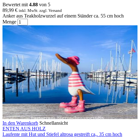
Bewertet mit
4.88
von 5
89,99
€
inkl. MwSt. zzgl. Versand
Anker aus Teakholzwurzel auf einem Ständer ca. 55 cm hoch
Menge
In den Warenkorb
Schnellansicht
ENTEN AUS HOLZ
Laufente mit Hut und Stiefel altrosa gestreift ca,. 35 cm hoch