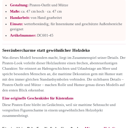
Gestaltung:
Piraten-Outfit und Mütze
Maße:
ca. 47 cm hoch · ca. 47 cm
Handarbeit:
von Hand gearbeitet
Einsatz:
wetterbeständig; für Innenräume und geschützte Außenbereiche
geeignet
Artikelnummer:
DC601-45
Seeräubercharme statt gewöhnlicher Holzdeko
Was dieses Modell besonders macht, liegt im Zusammenspiel seiner Details. Der
Piraten-Look verleiht dieser Holzlaufente einen frechen, abenteuerlustigen
Charakter. Sie erinnert an Hafengeschichten und Urlaubstage am Meer und
spricht besonders Menschen an, die maritime Dekoration gern mit Humor statt
mit den immer gleichen Standardsymbolen verbinden. Die sichtbaren Details –
Piraten-Outfit und Mütze – machen Rolle und Humor genau dieses Modells auf
den ersten Blick erkennbar.
Eine originelle Geschenkidee für Küstenfans
Diese Piraten-Ente bleibt im Gedächtnis, weil sie maritime Sehnsucht und
verspielten Figurencharme in einem ungewöhnlichen Holzobjekt
zusammenbringt.