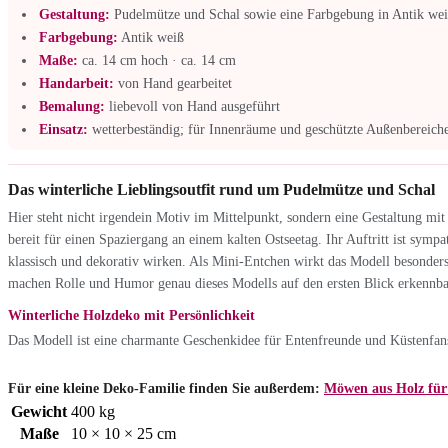
Gestaltung:
Pudelmütze und Schal sowie eine Farbgebung in Antik we
Farbgebung:
Antik weiß
Maße:
ca. 14 cm hoch · ca. 14 cm
Handarbeit:
von Hand gearbeitet
Bemalung:
liebevoll von Hand ausgeführt
Einsatz:
wetterbeständig; für Innenräume und geschützte Außenbereiche
Das winterliche Lieblingsoutfit rund um Pudelmütze und Schal
Hier steht nicht irgendein Motiv im Mittelpunkt, sondern eine Gestaltung mi
bereit für einen Spaziergang an einem kalten Ostseetag. Ihr Auftritt ist symp
klassisch und dekorativ wirken. Als Mini-Entchen wirkt das Modell besonders 
machen Rolle und Humor genau dieses Modells auf den ersten Blick erkennba
Winterliche Holzdeko mit Persönlichkeit
Das Modell ist eine charmante Geschenkidee für Entenfreunde und Küstenfans, 
Für eine kleine Deko-Familie finden Sie außerdem:
Möwen aus Holz für 
Gewicht
400 kg
Maße
10 × 10 × 25 cm