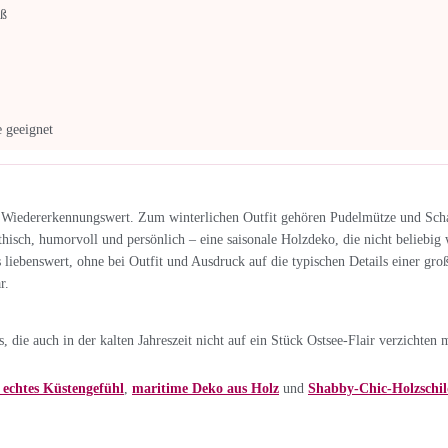
iß
 geeignet
t Wiedererkennungswert. Zum winterlichen Outfit gehören Pudelmütze und Schal
athisch, humorvoll und persönlich – eine saisonale Holzdeko, die nicht beliebig
liebenswert, ohne bei Outfit und Ausdruck auf die typischen Details einer gro
r.
die auch in der kalten Jahreszeit nicht auf ein Stück Ostsee-Flair verzichten 
echtes Küstengefühl
,
maritime Deko aus Holz
und
Shabby-Chic-Holzschil