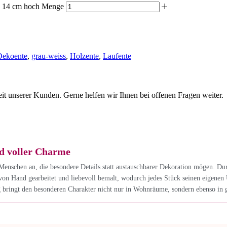
a. 14 cm hoch Menge
Dekoente
,
grau-weiss
,
Holzente
,
Laufente
eit unserer Kunden. Gerne helfen wir Ihnen bei offenen Fragen weiter.
d voller Charme
Menschen an, die besondere Details statt austauschbarer Dekoration mögen. Du
and gearbeitet und liebevoll bemalt, wodurch jedes Stück seinen eigenen Unik
g bringt den besonderen Charakter nicht nur in Wohnräume, sondern ebenso in 