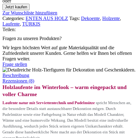
oder
Jetzt kaufen
Zur Wunschliste hinzufügen
Categories:
ENTEN AUS HOLZ
Tags:
Dekoente
,
Holzente
,
Laufente
,
TÜRKIS
Teilen:
Fragen zu unseren Produkten?
Wir legen höchsten Wert auf gute Materialqualität und die
Zufriedenheit unserer Kunden. Gerne helfen wir Ihnen bei offenen
Fragen weiter.
Frage stellen
Beschreibung
Rezensionen (8)
Holzlaufente im Winterlook – warm eingepackt und
voller Charme
Laufente natur mit Serviettentechnik und Pudelmütze
spricht Menschen an,
die besondere Details statt austauschbarer Dekoration mögen. Durch
Pudelmütze sowie eine Farbgebung in Natur erhält das Modell Charakter,
Wärme und eine humorvolle Wirkung. Das Modell besitzt eine individuelle
Ausführung, wodurch jedes Stück seinen eigenen Unikatcharakter erhält.
Gerade diese handwerkliche Note macht aus der Dekoration ein Stück mit
eigener Persönlichkeit.