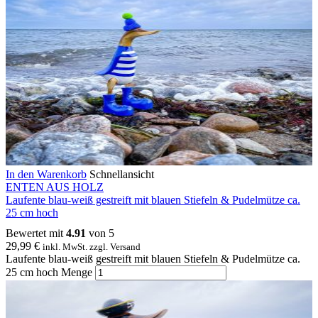
In den Warenkorb
Schnellansicht
ENTEN AUS HOLZ
Laufente blau-weiß gestreift mit blauen Stiefeln & Pudelmütze ca.
25 cm hoch
Bewertet mit
4.91
von 5
29,99
€
inkl. MwSt. zzgl. Versand
Laufente blau-weiß gestreift mit blauen Stiefeln & Pudelmütze ca.
25 cm hoch Menge