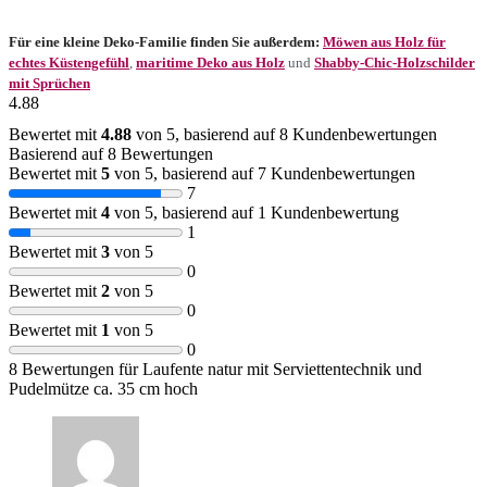
Für eine kleine Deko-Familie finden Sie außerdem:
Möwen aus Holz für
echtes Küstengefühl
,
maritime Deko aus Holz
und
Shabby-Chic-Holzschilder
mit Sprüchen
4.88
Bewertet mit
4.88
von 5, basierend auf
8
Kundenbewertungen
Basierend auf 8 Bewertungen
Bewertet mit
5
von 5, basierend auf
7
Kundenbewertungen
7
Bewertet mit
4
von 5, basierend auf
1
Kundenbewertung
1
Bewertet mit
3
von 5
0
Bewertet mit
2
von 5
0
Bewertet mit
1
von 5
0
8 Bewertungen für
Laufente natur mit Serviettentechnik und
Pudelmütze ca. 35 cm hoch