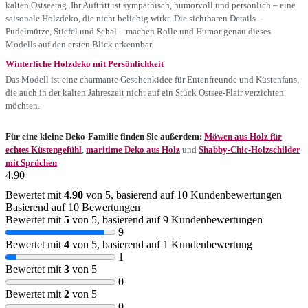
kalten Ostseetag. Ihr Auftritt ist sympathisch, humorvoll und persönlich – eine
saisonale Holzdeko, die nicht beliebig wirkt. Die sichtbaren Details –
Pudelmütze, Stiefel und Schal – machen Rolle und Humor genau dieses
Modells auf den ersten Blick erkennbar.
Winterliche Holzdeko mit Persönlichkeit
Das Modell ist eine charmante Geschenkidee für Entenfreunde und Küstenfans,
die auch in der kalten Jahreszeit nicht auf ein Stück Ostsee-Flair verzichten
möchten.
Für eine kleine Deko-Familie finden Sie außerdem:
Möwen aus Holz für
echtes Küstengefühl
,
maritime Deko aus Holz
und
Shabby-Chic-Holzschilder
mit Sprüchen
4.90
Bewertet mit
4.90
von 5, basierend auf
10
Kundenbewertungen
Basierend auf 10 Bewertungen
Bewertet mit
5
von 5, basierend auf
9
Kundenbewertungen
9
Bewertet mit
4
von 5, basierend auf
1
Kundenbewertung
1
Bewertet mit
3
von 5
0
Bewertet mit
2
von 5
0