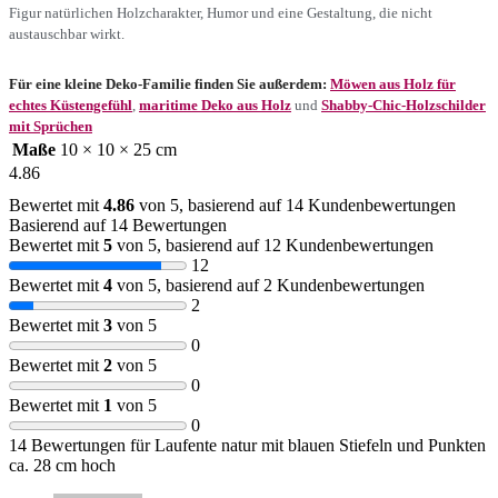
Figur natürlichen Holzcharakter, Humor und eine Gestaltung, die nicht
austauschbar wirkt.
Für eine kleine Deko-Familie finden Sie außerdem:
Möwen aus Holz für
echtes Küstengefühl
,
maritime Deko aus Holz
und
Shabby-Chic-Holzschilder
mit Sprüchen
Maße
10 × 10 × 25 cm
4.86
Bewertet mit
4.86
von 5, basierend auf
14
Kundenbewertungen
Basierend auf 14 Bewertungen
Bewertet mit
5
von 5, basierend auf
12
Kundenbewertungen
12
Bewertet mit
4
von 5, basierend auf
2
Kundenbewertungen
2
Bewertet mit
3
von 5
0
Bewertet mit
2
von 5
0
Bewertet mit
1
von 5
0
14 Bewertungen für
Laufente natur mit blauen Stiefeln und Punkten
ca. 28 cm hoch