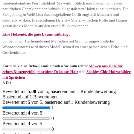
wiedererkennbare Persönlichkeit. Sie wirkt fröhlich und modern, ohne den
natürlichen Charakter einer individuell gestalteten Holzfigur zu verlieren. Die
Farbgebung in Weiß lässt das ausgefallene Outfit zugleich klassisch und
dekorativ wirken. Die sichtbaren Details – Stiefel – machen Rolle und Humor
genau dieses Modells auf den ersten Blick erkennbar.
Eine Holzente, die gute Laune mitbringt
Für Sammler, Tierfreunde und Menschen mit Sinn für ungewöhnliche
Wohnaccessoires wird dieses Modell schnell zu einer persönlichen Deko- und
Geschenkidee.
Für eine kleine Deko-Familie finden Sie außerdem:
Möwen aus Holz für
echtes Küstengefühl
,
maritime Deko aus Holz
und
Shabby-Chic-Holzschilder
mit Sprüchen
5.00
Bewertet mit
5.00
von 5, basierend auf
1
Kundenbewertung
Basierend auf 1 Bewertungen
Bewertet mit
5
von 5, basierend auf
1
Kundenbewertung
1
Bewertet mit
4
von 5
0
Bewertet mit
3
von 5
0