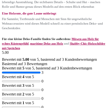
lebendige Ausstrahlung. Die sichtbaren Details – Schuhe und Hut – machen
Rolle und Humor genau dieses Modells auf den ersten Blick erkennbar.
Eine Holzente, die gute Laune mitbringt
Für Sammler, Tierfreunde und Menschen mit Sinn für ungewöhnliche
Wohnaccessoires wird dieses Modell schnell zu einer persönlichen Deko- und
Geschenkidee.
Für eine kleine Deko-Familie finden Sie außerdem:
Möwen aus Holz für
echtes Küstengefühl
,
maritime Deko aus Holz
und
Shabby-Chic-Holzschilder
mit Sprüchen
5.00
Bewertet mit
5.00
von 5, basierend auf
3
Kundenbewertungen
Basierend auf 3 Bewertungen
Bewertet mit
5
von 5, basierend auf
3
Kundenbewertungen
3
Bewertet mit
4
von 5
0
Bewertet mit
3
von 5
0
Bewertet mit
2
von 5
0
Bewertet mit
1
von 5
0