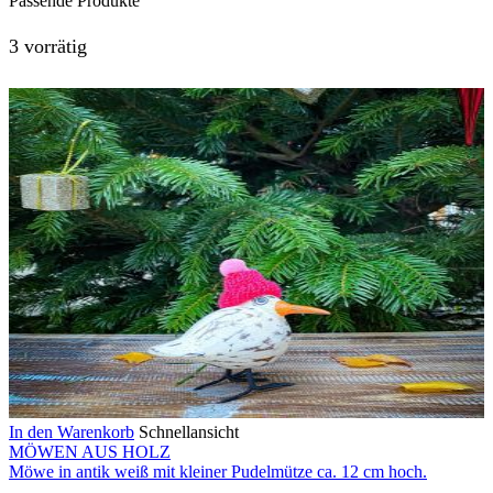
Passende Produkte
3 vorrätig
In den Warenkorb
Schnellansicht
MÖWEN AUS HOLZ
Möwe in antik weiß mit kleiner Pudelmütze ca. 12 cm hoch.