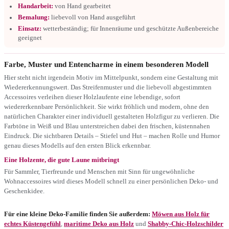
Handarbeit:
von Hand gearbeitet
Bemalung:
liebevoll von Hand ausgeführt
Einsatz:
wetterbeständig; für Innenräume und geschützte Außenbereiche
geeignet
Farbe, Muster und Entencharme in einem besonderen Modell
Hier steht nicht irgendein Motiv im Mittelpunkt, sondern eine Gestaltung mit
Wiedererkennungswert. Das Streifenmuster und die liebevoll abgestimmten
Accessoires verleihen dieser Holzlaufente eine lebendige, sofort
wiedererkennbare Persönlichkeit. Sie wirkt fröhlich und modern, ohne den
natürlichen Charakter einer individuell gestalteten Holzfigur zu verlieren. Die
Farbtöne in Weiß und Blau unterstreichen dabei den frischen, küstennahen
Eindruck. Die sichtbaren Details – Stiefel und Hut – machen Rolle und Humor
genau dieses Modells auf den ersten Blick erkennbar.
Eine Holzente, die gute Laune mitbringt
Für Sammler, Tierfreunde und Menschen mit Sinn für ungewöhnliche
Wohnaccessoires wird dieses Modell schnell zu einer persönlichen Deko- und
Geschenkidee.
Für eine kleine Deko-Familie finden Sie außerdem:
Möwen aus Holz für
echtes Küstengefühl
,
maritime Deko aus Holz
und
Shabby-Chic-Holzschilder