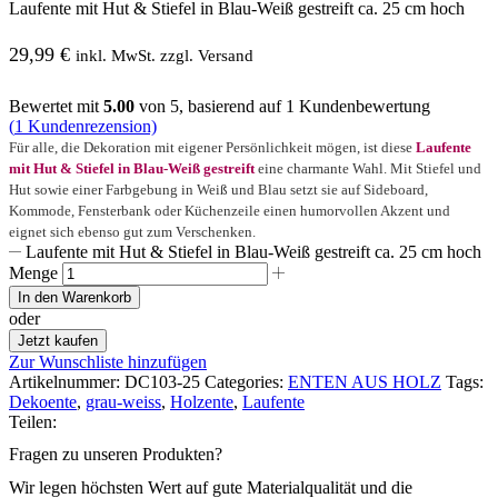
Laufente mit Hut & Stiefel in Blau-Weiß gestreift ca. 25 cm hoch
29,99
€
inkl. MwSt. zzgl. Versand
Bewertet mit
5.00
von 5, basierend auf
1
Kundenbewertung
(
1
Kundenrezension)
Für alle, die Dekoration mit eigener Persönlichkeit mögen, ist diese
Laufente
mit Hut & Stiefel in Blau-Weiß gestreift
eine charmante Wahl. Mit Stiefel und
Hut sowie einer Farbgebung in Weiß und Blau setzt sie auf Sideboard,
Kommode, Fensterbank oder Küchenzeile einen humorvollen Akzent und
eignet sich ebenso gut zum Verschenken.
Laufente mit Hut & Stiefel in Blau-Weiß gestreift ca. 25 cm hoch
Menge
In den Warenkorb
oder
Jetzt kaufen
Zur Wunschliste hinzufügen
Artikelnummer:
DC103-25
Categories:
ENTEN AUS HOLZ
Tags:
Dekoente
,
grau-weiss
,
Holzente
,
Laufente
Teilen:
Fragen zu unseren Produkten?
Wir legen höchsten Wert auf gute Materialqualität und die