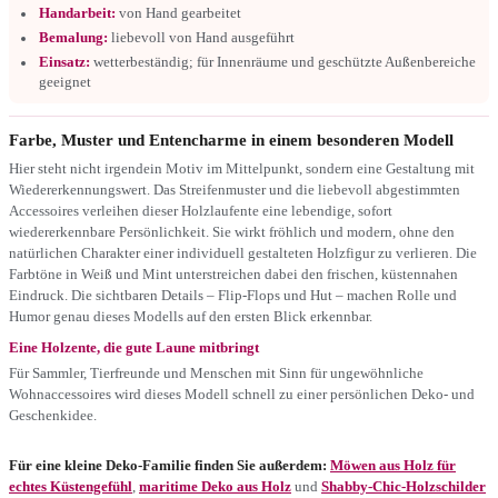
Handarbeit:
von Hand gearbeitet
Bemalung:
liebevoll von Hand ausgeführt
Einsatz:
wetterbeständig; für Innenräume und geschützte Außenbereiche
geeignet
Farbe, Muster und Entencharme in einem besonderen Modell
Hier steht nicht irgendein Motiv im Mittelpunkt, sondern eine Gestaltung mit
Wiedererkennungswert. Das Streifenmuster und die liebevoll abgestimmten
Accessoires verleihen dieser Holzlaufente eine lebendige, sofort
wiedererkennbare Persönlichkeit. Sie wirkt fröhlich und modern, ohne den
natürlichen Charakter einer individuell gestalteten Holzfigur zu verlieren. Die
Farbtöne in Weiß und Mint unterstreichen dabei den frischen, küstennahen
Eindruck. Die sichtbaren Details – Flip-Flops und Hut – machen Rolle und
Humor genau dieses Modells auf den ersten Blick erkennbar.
Eine Holzente, die gute Laune mitbringt
Für Sammler, Tierfreunde und Menschen mit Sinn für ungewöhnliche
Wohnaccessoires wird dieses Modell schnell zu einer persönlichen Deko- und
Geschenkidee.
Für eine kleine Deko-Familie finden Sie außerdem:
Möwen aus Holz für
echtes Küstengefühl
,
maritime Deko aus Holz
und
Shabby-Chic-Holzschilder