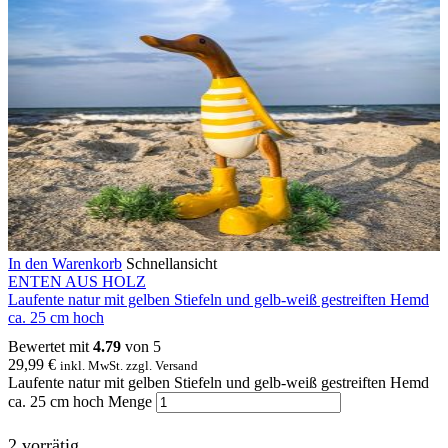
In den Warenkorb
Schnellansicht
ENTEN AUS HOLZ
Laufente natur mit gelben Stiefeln und gelb-weiß gestreiften Hemd
ca. 25 cm hoch
Bewertet mit
4.79
von 5
29,99
€
inkl. MwSt. zzgl. Versand
Laufente natur mit gelben Stiefeln und gelb-weiß gestreiften Hemd
ca. 25 cm hoch Menge
2 vorrätig