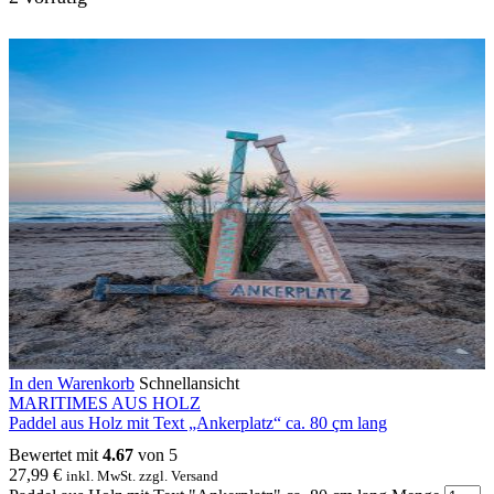
In den Warenkorb
Schnellansicht
MARITIMES AUS HOLZ
Paddel aus Holz mit Text „Ankerplatz“ ca. 80 çm lang
Bewertet mit
4.67
von 5
27,99
€
inkl. MwSt. zzgl. Versand