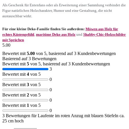
Als Geschenk für Entenfans oder als Erweiterung einer Sammlung verbindet die
Figur natürlichen Holzcharakter, Humor und eine Gestaltung, die nicht
austauschbar wirkt.
Für eine kleine Deko-Familie finden Sie außerdem:
Möwen aus Holz für
echtes Küstengefühl
,
maritime Deko aus Holz
und
Shabby-Chic-Holzschilder
mit Sprüchen
5.00
Bewertet mit
5.00
von 5, basierend auf
3
Kundenbewertungen
Basierend auf 3 Bewertungen
Bewertet mit
5
von 5, basierend auf
3
Kundenbewertungen
3
Bewertet mit
4
von 5
0
Bewertet mit
3
von 5
0
Bewertet mit
2
von 5
0
Bewertet mit
1
von 5
0
3 Bewertungen für
Laufente im roten Anzug mit blauen Stiefeln ca.
25 cm hoch