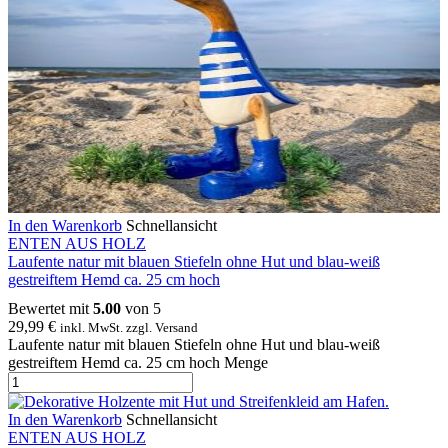
In den Warenkorb
Schnellansicht
ENTEN AUS HOLZ
Laufente natur mit blauen Stiefeln ohne Hut und blau-weiß
gestreiftem Hemd ca. 25 cm hoch
Bewertet mit
5.00
von 5
29,99
€
inkl. MwSt. zzgl. Versand
Laufente natur mit blauen Stiefeln ohne Hut und blau-weiß
gestreiftem Hemd ca. 25 cm hoch Menge
In den Warenkorb
Schnellansicht
ENTEN AUS HOLZ