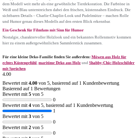
dem Modell weit mehr als eine gewöhnliche Tierdekoration. Die Farbtöne in
Weiß und Blau unterstreichen dabei den frischen, küstennahen Eindruck. Die
sichtbaren Details – Charlie-Chaplin-Look und Pudelmütze – machen Rolle
und Humor genau dieses Modells auf den ersten Blick erkennbar.
Ein Geschenk für Filmfans mit Sinn für Humor
Nostalgie, charaktervoller Holzlook und ein bekanntes Rollenmotiv kommen
hier zu einem außergewöhnlichen Sammlerstück zusammen.
Für eine kleine Deko-Familie finden Sie außerdem:
Möwen aus Holz für
echtes Küstengefühl
,
maritime Deko aus Holz
und
Shabby-Chic-Holzschilder
mit Sprüchen
4.00
Bewertet mit
4.00
von 5, basierend auf
1
Kundenbewertung
Basierend auf 1 Bewertungen
Bewertet mit
5
von 5
0
Bewertet mit
4
von 5, basierend auf
1
Kundenbewertung
1
Bewertet mit
3
von 5
0
Bewertet mit
2
von 5
0