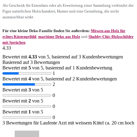
Als Geschenk für Entenfans oder als Erweiterung einer Sammlung verbindet die
Figur natürlichen Holzcharakter, Humor und eine Gestaltung, die nicht
austauschbar wirkt.
Für eine kleine Deko-Familie finden Sie außerdem:
Möwen aus Holz für
echtes Küstengefühl
,
maritime Deko aus Holz
und
Shabby-Chic-Holzschilder
mit Sprüchen
4.33
Bewertet mit
4.33
von 5, basierend auf
3
Kundenbewertungen
Basierend auf 3 Bewertungen
Bewertet mit
5
von 5, basierend auf
1
Kundenbewertung
1
Bewertet mit
4
von 5, basierend auf
2
Kundenbewertungen
2
Bewertet mit
3
von 5
0
Bewertet mit
2
von 5
0
Bewertet mit
1
von 5
0
3 Bewertungen für
Laufente Arzt mit weissem Kittel ca. 20 cm hoch