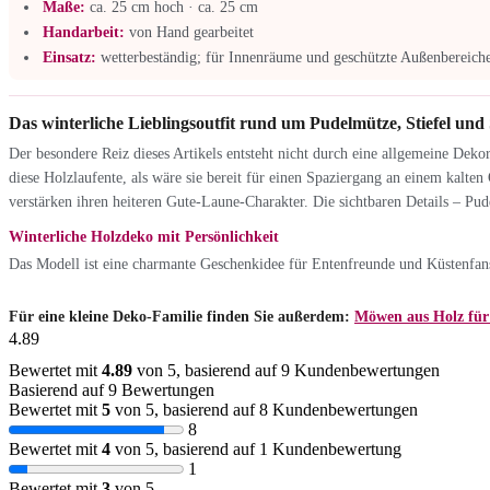
Maße:
ca. 25 cm hoch · ca. 25 cm
Handarbeit:
von Hand gearbeitet
Einsatz:
wetterbeständig; für Innenräume und geschützte Außenbereiche
Das winterliche Lieblingsoutfit rund um Pudelmütze, Stiefel und
Der besondere Reiz dieses Artikels entsteht nicht durch eine allgemeine Dek
diese Holzlaufente, als wäre sie bereit für einen Spaziergang an einem kalten
verstärken ihren heiteren Gute-Laune-Charakter. Die sichtbaren Details – Pu
Winterliche Holzdeko mit Persönlichkeit
Das Modell ist eine charmante Geschenkidee für Entenfreunde und Küstenfans, 
Für eine kleine Deko-Familie finden Sie außerdem:
Möwen aus Holz für 
4.89
Bewertet mit
4.89
von 5, basierend auf
9
Kundenbewertungen
Basierend auf 9 Bewertungen
Bewertet mit
5
von 5, basierend auf
8
Kundenbewertungen
8
Bewertet mit
4
von 5, basierend auf
1
Kundenbewertung
1
Bewertet mit
3
von 5