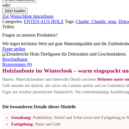
oder
Jetzt kaufen
Zur Wunschliste hinzufügen
Categories:
ENTEN AUS HOLZ
Tags:
Charlie_Chaplin_grau
,
Deko
Teilen:
Fragen zu unseren Produkten?
Wir legen höchsten Wert auf gute Materialqualität und die Zufriedenh
Frage stellen
Beschreibung
Rezensionen (9)
Holzlaufente im Winterlook – warm eingepackt un
Humor, Materialcharakter und liebevolle Details zeichnen
Holzente natur un
Gelb entsteht ein Auftritt, der sofort ein Lächeln auslöst und im Gedächtnis 
Figur mit sichtbar persönlicher Handschrift. Die wetterbeständige Ausführun
Die besonderen Details dieses Modells
Gestaltung:
Pudelmütze, Stiefel und Schal sowie eine Farbgebung in N
Farbgebung:
Natur und Gelb