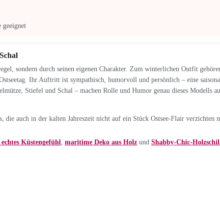
 geeignet
 Schal
oregel, sondern durch seinen eigenen Charakter. Zum winterlichen Outfit gehör
 Ostseetag. Ihr Auftritt ist sympathisch, humorvoll und persönlich – eine saiso
delmütze, Stiefel und Schal – machen Rolle und Humor genau dieses Modells au
die auch in der kalten Jahreszeit nicht auf ein Stück Ostsee-Flair verzichten 
echtes Küstengefühl
,
maritime Deko aus Holz
und
Shabby-Chic-Holzschil