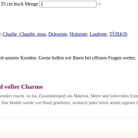
a. 35 cm hoch Menge
:
Charlie_Chaplin_grau
,
Dekoente
,
Holzente
,
Laufente
,
TÜRKIS
eit unserer Kunden. Gerne helfen wir Ihnen bei offenen Fragen weiter.
d voller Charme
onders macht, ist das Zusammenspiel aus Material, Motiv und liebevollen Ein
. Das Modell wurde von Hand gearbeitet, wodurch jedes Stück seinen eigenen 