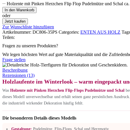
Holzente mit Pinken Herzchen Flip Flop Pudelmütze und Schal c
In den Warenkorb
oder
Jetzt kaufen
Zur Wunschliste hinzufügen
Artikelnummer:
DC806-35PS
Categories:
ENTEN AUS HOLZ
Tags
Teilen:
Fragen zu unseren Produkten?
Wir legen höchsten Wert auf gute Materialqualität und die Zufriedenh
Frage stellen
Beschreibung
Rezensionen (13)
Holzlaufente im Winterlook – warm eingepackt un
Was
Holzente mit Pinken Herzchen Flip-Flops Pudelmütze und Schal
bes
dieses Modell unverwechselbar und erhält seinen ganz persönlichen Ausdruck
die industriell wirkender Dekoration häufig fehlt.
Die besonderen Details dieses Modells
Gestaltung:
Pudelmütze, Flip-Flops, Schal und Herzmotiv