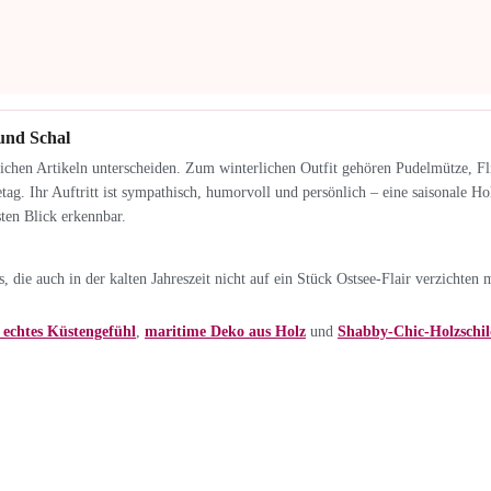
 und Schal
chen Artikeln unterscheiden. Zum winterlichen Outfit gehören Pudelmütze, Fli
tag. Ihr Auftritt ist sympathisch, humorvoll und persönlich – eine saisonale Ho
ten Blick erkennbar.
die auch in der kalten Jahreszeit nicht auf ein Stück Ostsee-Flair verzichten 
echtes Küstengefühl
,
maritime Deko aus Holz
und
Shabby-Chic-Holzschil