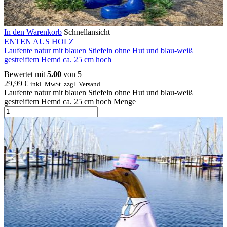
In den Warenkorb
Schnellansicht
ENTEN AUS HOLZ
Laufente natur mit blauen Stiefeln ohne Hut und blau-weiß
gestreiftem Hemd ca. 25 cm hoch
Bewertet mit
5.00
von 5
29,99
€
inkl. MwSt. zzgl. Versand
Laufente natur mit blauen Stiefeln ohne Hut und blau-weiß
gestreiftem Hemd ca. 25 cm hoch Menge