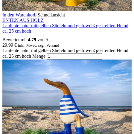
In den Warenkorb
Schnellansicht
ENTEN AUS HOLZ
Laufente natur mit gelben Stiefeln und gelb-weiß gestreiften Hemd
ca. 25 cm hoch
Bewertet mit
4.79
von 5
29,99
€
inkl. MwSt. zzgl. Versand
Laufente natur mit gelben Stiefeln und gelb-weiß gestreiften Hemd
ca. 25 cm hoch Menge