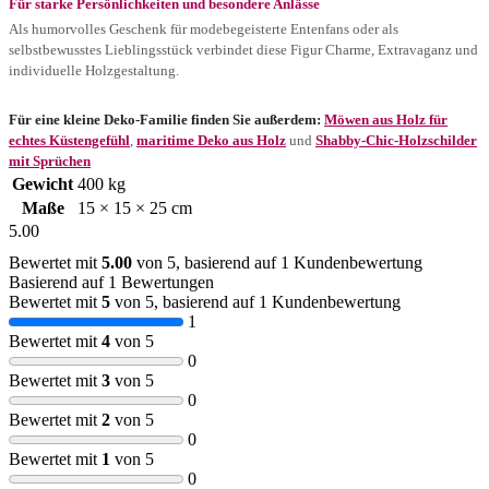
Für starke Persönlichkeiten und besondere Anlässe
Als humorvolles Geschenk für modebegeisterte Entenfans oder als
selbstbewusstes Lieblingsstück verbindet diese Figur Charme, Extravaganz und
individuelle Holzgestaltung.
Für eine kleine Deko-Familie finden Sie außerdem:
Möwen aus Holz für
echtes Küstengefühl
,
maritime Deko aus Holz
und
Shabby-Chic-Holzschilder
mit Sprüchen
Gewicht
400 kg
Maße
15 × 15 × 25 cm
5.00
Bewertet mit
5.00
von 5, basierend auf
1
Kundenbewertung
Basierend auf 1 Bewertungen
Bewertet mit
5
von 5, basierend auf
1
Kundenbewertung
1
Bewertet mit
4
von 5
0
Bewertet mit
3
von 5
0
Bewertet mit
2
von 5
0
Bewertet mit
1
von 5
0