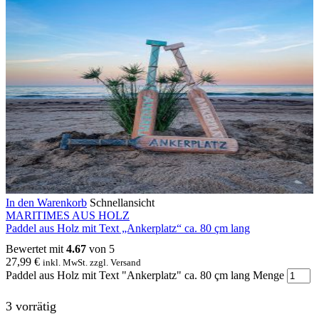
In den Warenkorb
Schnellansicht
MARITIMES AUS HOLZ
Paddel aus Holz mit Text „Ankerplatz“ ca. 80 çm lang
Bewertet mit
4.67
von 5
27,99
€
inkl. MwSt. zzgl. Versand
Paddel aus Holz mit Text "Ankerplatz" ca. 80 çm lang Menge
3 vorrätig