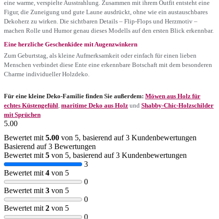
eine warme, verspielte Ausstrahlung. Zusammen mit ihrem Outfit entsteht eine
Figur, die Zuneigung und gute Laune ausdrückt, ohne wie ein austauschbares
Dekoherz zu wirken. Die sichtbaren Details – Flip-Flops und Herzmotiv –
machen Rolle und Humor genau dieses Modells auf den ersten Blick erkennbar.
Eine herzliche Geschenkidee mit Augenzwinkern
Zum Geburtstag, als kleine Aufmerksamkeit oder einfach für einen lieben
Menschen verbindet diese Ente eine erkennbare Botschaft mit dem besonderen
Charme individueller Holzdeko.
Für eine kleine Deko-Familie finden Sie außerdem:
Möwen aus Holz für
echtes Küstengefühl
,
maritime Deko aus Holz
und
Shabby-Chic-Holzschilder
mit Sprüchen
5.00
Bewertet mit
5.00
von 5, basierend auf
3
Kundenbewertungen
Basierend auf 3 Bewertungen
Bewertet mit
5
von 5, basierend auf
3
Kundenbewertungen
3
Bewertet mit
4
von 5
0
Bewertet mit
3
von 5
0
Bewertet mit
2
von 5
0