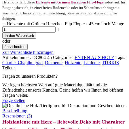
Herzmotiv fällt diese
Holzente mit Grünen Herzchen Flip-Flops
sofort auf. Im
Eingangsbereich, in einer freien Bodenecke oder im Schaufenster bringt sie
verspielten Charakter in die Einrichtung, ohne sich in den Vordergrund zu
drängen.
Holzente mit Grünen Herzchen Flip Flop ca. 45 cm hoch Menge
In den Warenkorb
oder
Jetzt kaufen
Zur Wunschliste hinzufügen
Artikelnummer:
DC804-45
Categories:
ENTEN AUS HOLZ
Tags:
Charlie_Chaplin_grau
,
Dekoente
,
Holzente
,
Laufente
,
TÜRKIS
Teilen:
Fragen zu unseren Produkten?
Wir legen höchsten Wert auf gute Materialqualität und die
Zufriedenheit unserer Kunden. Gerne helfen wir Ihnen bei offenen
Fragen weiter.
Frage stellen
Beschreibung
Rezensionen (3)
Holzlaufente mit Herz – liebevolle Deko mit Charakter