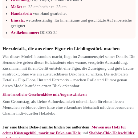
Maße:
ca. 25 cm hoch · ca. 25 cm
Handarbeit:
von Hand gearbeitet
Einsatz:
wetterbeständig; für Innenräume und geschützte Außenbereiche
geeignet
Artikelnummer:
DC805-25
Herzdetails, die aus einer Figur ein Lieblingsstück machen
Was dieses Modell besonders macht, liegt im Zusammenspiel seiner Details. Die
Herzmotive geben dieser Holzlaufente eine warme, verspielte Ausstrahlung.
Zusammen mit ihrem Outfit entsteht eine Figur, die Zuneigung und gute Laune
ausdrückt, ohne wie ein austauschbares Dekoherz zu wirken. Die sichtbaren
Details – Flip-Flops, Hut und Herzmotiv – machen Rolle und Humor genau
dieses Modells auf den ersten Blick erkennbar.
Eine herzliche Geschenkidee mit Augenzwinkern
Zum Geburtstag, als kleine Aufmerksamkeit oder einfach für einen lieben
Menschen verbindet diese Ente eine erkennbare Botschaft mit dem besonderen
Charme individueller Holzdeko.
Für eine kleine Deko-Familie finden Sie außerdem:
Möwen aus Holz für
echtes Küstengefühl
,
maritime Deko aus Holz
und
Shabby-Chic-Holzschilder