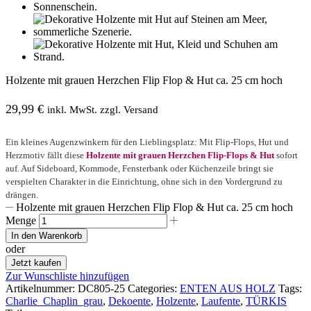
Holzente mit grauen Herzchen Flip Flop & Hut ca. 25 cm hoch
29,99
€
inkl. MwSt. zzgl. Versand
Ein kleines Augenzwinkern für den Lieblingsplatz: Mit Flip-Flops, Hut und
Herzmotiv fällt diese
Holzente mit grauen Herzchen Flip-Flops & Hut
sofort
auf. Auf Sideboard, Kommode, Fensterbank oder Küchenzeile bringt sie
verspielten Charakter in die Einrichtung, ohne sich in den Vordergrund zu
drängen.
Holzente mit grauen Herzchen Flip Flop & Hut ca. 25 cm hoch
Menge
In den Warenkorb
oder
Jetzt kaufen
Zur Wunschliste hinzufügen
Artikelnummer:
DC805-25
Categories:
ENTEN AUS HOLZ
Tags:
Charlie_Chaplin_grau
,
Dekoente
,
Holzente
,
Laufente
,
TÜRKIS