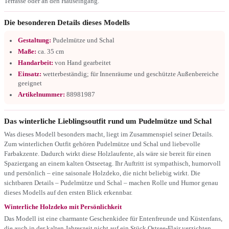
Terrasse oder an den Hauseingang.
Die besonderen Details dieses Modells
Gestaltung:
Pudelmütze und Schal
Maße:
ca. 35 cm
Handarbeit:
von Hand gearbeitet
Einsatz:
wetterbeständig; für Innenräume und geschützte Außenbereiche
geeignet
Artikelnummer:
88981987
Das winterliche Lieblingsoutfit rund um Pudelmütze und Schal
Was dieses Modell besonders macht, liegt im Zusammenspiel seiner Details.
Zum winterlichen Outfit gehören Pudelmütze und Schal und liebevolle
Farbakzente. Dadurch wirkt diese Holzlaufente, als wäre sie bereit für einen
Spaziergang an einem kalten Ostseetag. Ihr Auftritt ist sympathisch, humorvoll
und persönlich – eine saisonale Holzdeko, die nicht beliebig wirkt. Die
sichtbaren Details – Pudelmütze und Schal – machen Rolle und Humor genau
dieses Modells auf den ersten Blick erkennbar.
Winterliche Holzdeko mit Persönlichkeit
Das Modell ist eine charmante Geschenkidee für Entenfreunde und Küstenfans,
die auch in der kalten Jahreszeit nicht auf ein Stück Ostsee-Flair verzichten