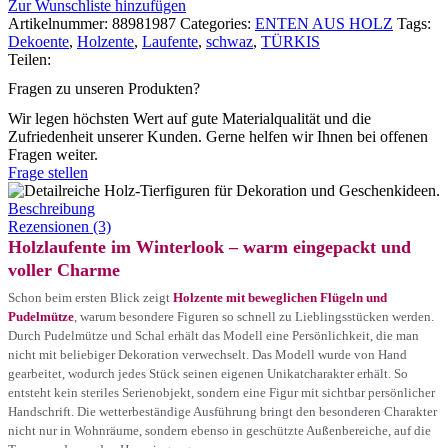
Zur Wunschliste hinzufügen
Artikelnummer:
88981987
Categories:
ENTEN AUS HOLZ
Tags:
Dekoente
,
Holzente
,
Laufente
,
schwaz
,
TÜRKIS
Teilen:
Fragen zu unseren Produkten?
Wir legen höchsten Wert auf gute Materialqualität und die
Zufriedenheit unserer Kunden. Gerne helfen wir Ihnen bei offenen
Fragen weiter.
Frage stellen
Beschreibung
Rezensionen (3)
Holzlaufente im Winterlook – warm eingepackt und
voller Charme
Schon beim ersten Blick zeigt
Holzente mit beweglichen Flügeln und
Pudelmütze
, warum besondere Figuren so schnell zu Lieblingsstücken werden.
Durch Pudelmütze und Schal erhält das Modell eine Persönlichkeit, die man
nicht mit beliebiger Dekoration verwechselt. Das Modell wurde von Hand
gearbeitet, wodurch jedes Stück seinen eigenen Unikatcharakter erhält. So
entsteht kein steriles Serienobjekt, sondern eine Figur mit sichtbar persönlicher
Handschrift. Die wetterbeständige Ausführung bringt den besonderen Charakter
nicht nur in Wohnräume, sondern ebenso in geschützte Außenbereiche, auf die