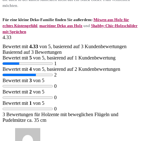
möchten.
Für eine kleine Deko-Familie finden Sie außerdem:
Möwen aus Holz für
echtes Küstengefühl
,
maritime Deko aus Holz
und
Shabby-Chic-Holzschilder
mit Sprüchen
4.33
Bewertet mit
4.33
von 5, basierend auf
3
Kundenbewertungen
Basierend auf 3 Bewertungen
Bewertet mit
5
von 5, basierend auf
1
Kundenbewertung
1
Bewertet mit
4
von 5, basierend auf
2
Kundenbewertungen
2
Bewertet mit
3
von 5
0
Bewertet mit
2
von 5
0
Bewertet mit
1
von 5
0
3 Bewertungen für
Holzente mit beweglichen Flügeln und
Pudelmütze ca. 35 cm