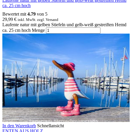
Laufente natur mit gelben Stiefeln und gelb-weiß gestreiften Hemd
ca. 25 cm hoch
Bewertet mit
4.79
von 5
29,99
€
inkl. MwSt. zzgl. Versand
Laufente natur mit gelben Stiefeln und gelb-weiß gestreiften Hemd
ca. 25 cm hoch Menge
In den Warenkorb
Schnellansicht
ENTEN AUS HOLZ