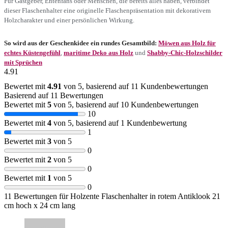
Für Gastgeber, Entenfans oder Menschen, die bereits alles haben, verbindet
dieser Flaschenhalter eine originelle Flaschenpräsentation mit dekorativem
Holzcharakter und einer persönlichen Wirkung.
So wird aus der Geschenkidee ein rundes Gesamtbild:
Möwen aus Holz für
echtes Küstengefühl
,
maritime Deko aus Holz
und
Shabby-Chic-Holzschilder
mit Sprüchen
4.91
Bewertet mit
4.91
von 5, basierend auf
11
Kundenbewertungen
Basierend auf 11 Bewertungen
Bewertet mit
5
von 5, basierend auf
10
Kundenbewertungen
10
Bewertet mit
4
von 5, basierend auf
1
Kundenbewertung
1
Bewertet mit
3
von 5
0
Bewertet mit
2
von 5
0
Bewertet mit
1
von 5
0
11 Bewertungen für
Holzente Flaschenhalter in rotem Antiklook 21
cm hoch x 24 cm lang