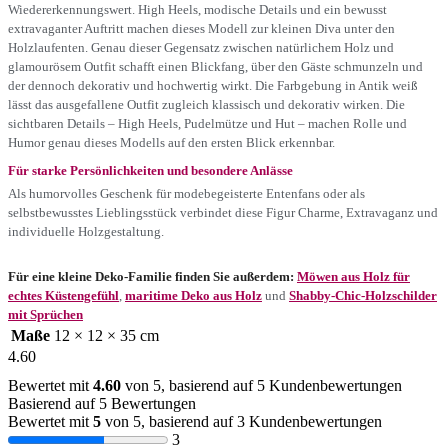
Wiedererkennungswert. High Heels, modische Details und ein bewusst
extravaganter Auftritt machen dieses Modell zur kleinen Diva unter den
Holzlaufenten. Genau dieser Gegensatz zwischen natürlichem Holz und
glamourösem Outfit schafft einen Blickfang, über den Gäste schmunzeln und
der dennoch dekorativ und hochwertig wirkt. Die Farbgebung in Antik weiß
lässt das ausgefallene Outfit zugleich klassisch und dekorativ wirken. Die
sichtbaren Details – High Heels, Pudelmütze und Hut – machen Rolle und
Humor genau dieses Modells auf den ersten Blick erkennbar.
Für starke Persönlichkeiten und besondere Anlässe
Als humorvolles Geschenk für modebegeisterte Entenfans oder als
selbstbewusstes Lieblingsstück verbindet diese Figur Charme, Extravaganz und
individuelle Holzgestaltung.
Für eine kleine Deko-Familie finden Sie außerdem:
Möwen aus Holz für
echtes Küstengefühl
,
maritime Deko aus Holz
und
Shabby-Chic-Holzschilder
mit Sprüchen
Maße
12 × 12 × 35 cm
4.60
Bewertet mit
4.60
von 5, basierend auf
5
Kundenbewertungen
Basierend auf 5 Bewertungen
Bewertet mit
5
von 5, basierend auf
3
Kundenbewertungen
3