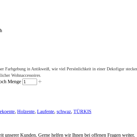
ch
ner Farbgebung in Antikweiß, wie viel Persönlichkeit in einer Dekofigur stec
nlicher Wohnaccessoires.
 hoch Menge
ekoente
,
Holzente
,
Laufente
,
schwaz
,
TÜRKIS
eit unserer Kunden. Gerne helfen wir Ihnen bei offenen Fragen weiter.