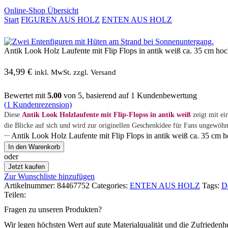
Online-Shop Übersicht
Start
FIGUREN AUS HOLZ
ENTEN AUS HOLZ
Antik Look Holz Laufente mit Flip Flops in antik weiß ca. 35 cm ho
34,99
€
inkl. MwSt. zzgl. Versand
Bewertet mit
5.00
von 5, basierend auf
1
Kundenbewertung
(
1
Kundenrezension)
Diese
Antik Look Holzlaufente mit Flip-Flopss in antik weiß
zeigt mit ei
die Blicke auf sich und wird zur originellen Geschenkidee für Fans ungewöh
Antik Look Holz Laufente mit Flip Flops in antik weiß ca. 35 cm
In den Warenkorb
oder
Jetzt kaufen
Zur Wunschliste hinzufügen
Artikelnummer:
84467752
Categories:
ENTEN AUS HOLZ
Tags:
D
Teilen:
Fragen zu unseren Produkten?
Wir legen höchsten Wert auf gute Materialqualität und die Zufriedenh