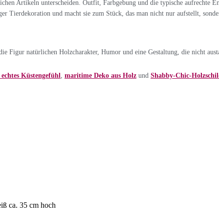
chen Artikeln unterscheiden. Outfit, Farbgebung und die typische aufrechte 
biger Tierdekoration und macht sie zum Stück, das man nicht nur aufstellt, sonde
e Figur natürlichen Holzcharakter, Humor und eine Gestaltung, die nicht aust
echtes Küstengefühl
,
maritime Deko aus Holz
und
Shabby-Chic-Holzschil
eiß ca. 35 cm hoch