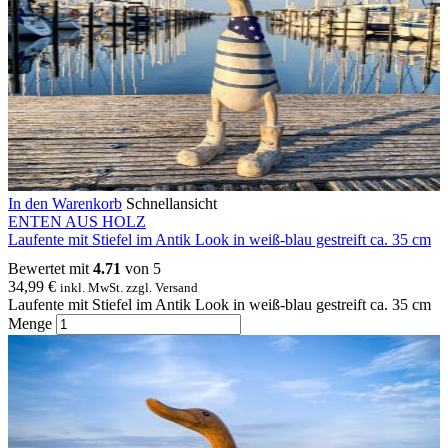
In den Warenkorb
Schnellansicht
ENTEN AUS HOLZ
Laufente mit Stiefel im Antik Look in weiß-blau gestreift ca. 35 cm
Bewertet mit
4.71
von 5
34,99
€
inkl. MwSt. zzgl. Versand
Laufente mit Stiefel im Antik Look in weiß-blau gestreift ca. 35 cm
Menge