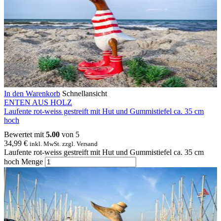
In den Warenkorb
Schnellansicht
ENTEN AUS HOLZ
Laufente rot-weiss gestreift mit Hut und Gummistiefel ca. 35 cm
hoch
Bewertet mit
5.00
von 5
34,99
€
inkl. MwSt. zzgl. Versand
Laufente rot-weiss gestreift mit Hut und Gummistiefel ca. 35 cm
hoch Menge