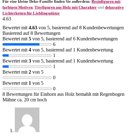
Für eine kleine Deko-Familie finden Sie außerdem:
Resinfiguren mit
farbigen Motiven
,
Tierfiguren aus Holz mit Charakter
und
dekorative
Lichterketten für Lieblingsplätze
4.63
Bewertet mit
4.63
von 5, basierend auf
8
Kundenbewertungen
Basierend auf 8 Bewertungen
Bewertet mit
5
von 5, basierend auf
6
Kundenbewertungen
6
Bewertet mit
4
von 5, basierend auf
1
Kundenbewertung
1
Bewertet mit
3
von 5, basierend auf
1
Kundenbewertung
1
Bewertet mit
2
von 5
0
Bewertet mit
1
von 5
0
8 Bewertungen für
Einhorn aus Holz bemahlt mit Regenbogen
Mähne ca. 20 cm hoch